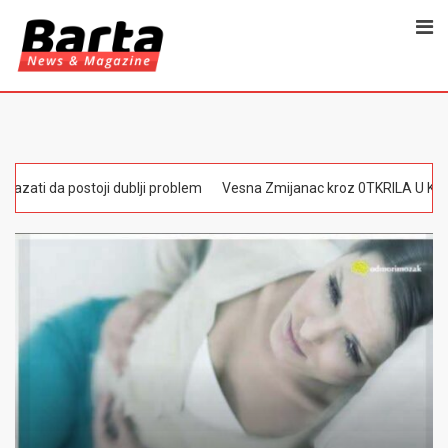
lji problem
Vesna Zmijanac kroz 0TKRlLA U KAKV0M JE STANJU Zoric