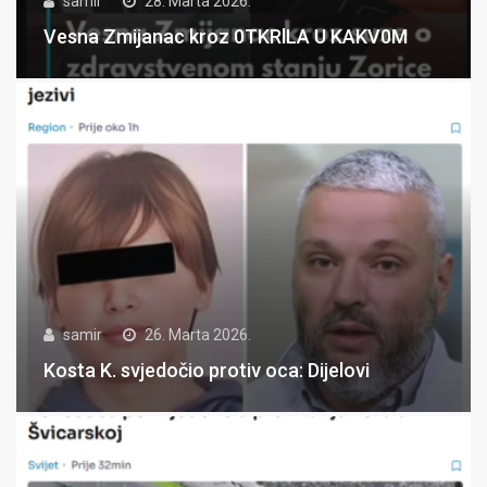
samir
28. Marta 2026.
Vesna Zmijanac kroz 0TKRlLA U KAKV0M
samir
26. Marta 2026.
Kosta K. svjedočio protiv oca: Dijelovi