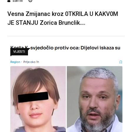
samir
Vesna Zmijanac kroz 0TKRlLA U KAKV0M
JE STANJU Zorica Brunclik….
VIJESTI