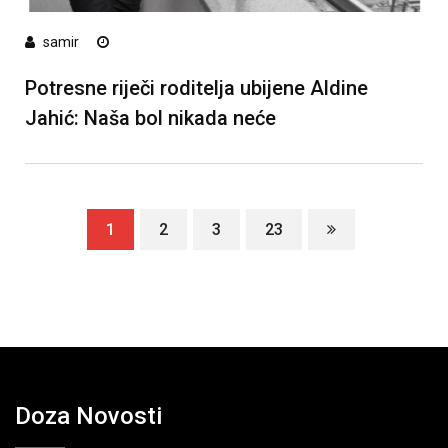
samir
Potresne riječi roditelja ubijene Aldine
Jahić: Naša bol nikada neće
1
2
3
23
Doza Novosti