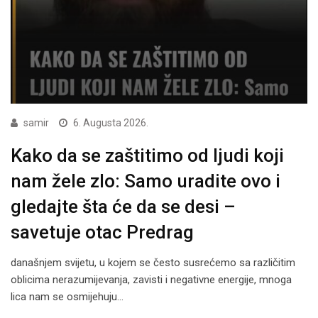
samir
6. Augusta 2026.
Kako da se zaštitimo od ljudi koji
nam žele zlo: Samo uradite ovo i
gledajte šta će da se desi –
savetuje otac Predrag
današnjem svijetu, u kojem se često susrećemo sa različitim
oblicima nerazumijevanja, zavisti i negativne energije, mnoga
lica nam se osmijehuju…