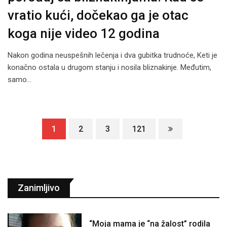
vratio kući, dočekao ga je otac
koga nije video 12 godina
Nakon godina neuspešnih lečenja i dva gubitka trudnoće, Keti je
konačno ostala u drugom stanju i nosila bliznakinje. Međutim,
samo…
1
2
3
121
Zanimljivo
“Moja mama je “na žalost” rodila