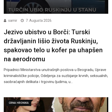
samir
7. Augusta 2026.
Jezivo ubistvo u Borči: Turski
državljanin lišio života Ruskinju,
spakovao telo u kofer pa uhapšen
na aerodromu
Pripadnici Ministarstva unutrašnjih poslova u Beogradu, Uprave
kriminalističke policije, Odeljenja za suzbijanje krvnih, seksualnih,
saobraćajnih delikata i trgovinu ljudima, u…
CRNA HRONIKA