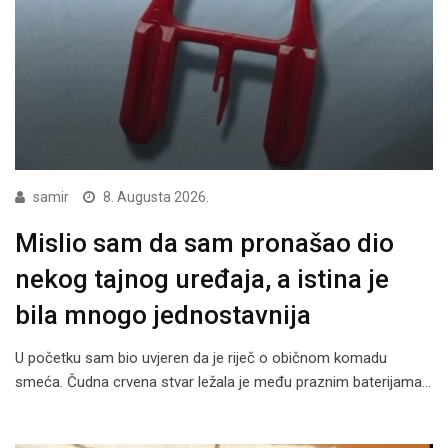
samir
8. Augusta 2026.
Mislio sam da sam pronašao dio
nekog tajnog uređaja, a istina je
bila mnogo jednostavnija
U početku sam bio uvjeren da je riječ o običnom komadu
smeća. Čudna crvena stvar ležala je među praznim baterijama…