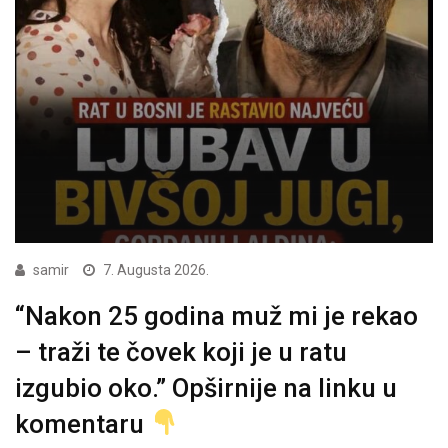
samir
7. Augusta 2026.
“Nakon 25 godina muž mi je rekao
– traži te čovek koji je u ratu
izgubio oko.” Opširnije na linku u
komentaru