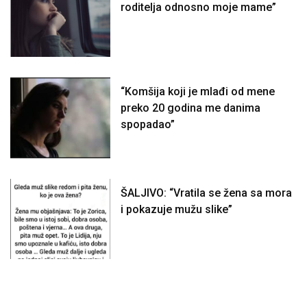
roditelja odnosno moje mame”
“Komšija koji je mlađi od mene
preko 20 godina me danima
spopadao”
ŠALJIVO: “Vratila se žena sa mora
i pokazuje mužu slike”