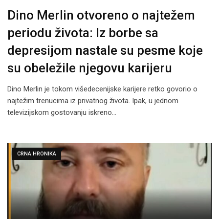
Dino Merlin otvoreno o najtežem
periodu života: Iz borbe sa
depresijom nastale su pesme koje
su obeležile njegovu karijeru
Dino Merlin je tokom višedecenijske karijere retko govorio o
najtežim trenucima iz privatnog života. Ipak, u jednom
televizijskom gostovanju iskreno…
CRNA HRONIKA