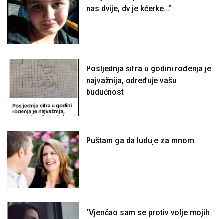
nas dvije, dvije kćerke…”
Posljednja šifra u godini rođenja je
najvažnija, određuje vašu
budućnost
Puštam ga da luduje za mnom
“Vjenčao sam se protiv volje mojih