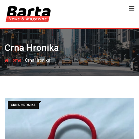
Skip
to
content
Crna Hronika
-
Home
Crna Hronika
CRNA HRONIKA