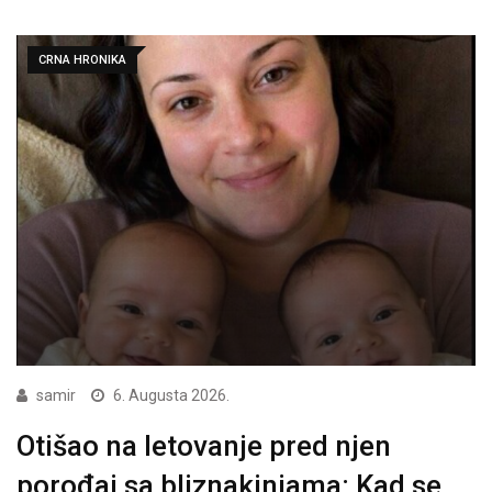
CRNA HRONIKA
samir
6. Augusta 2026.
Otišao na letovanje pred njen
porođaj sa bliznakinjama: Kad se