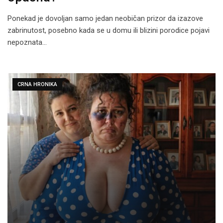
Ponekad je dovoljan samo jedan neobičan prizor da izazove
zabrinutost, posebno kada se u domu ili blizini porodice pojavi
nepoznata…
CRNA HRONIKA