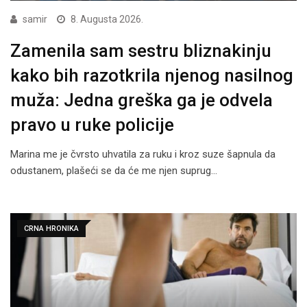
samir
8. Augusta 2026.
Zamenila sam sestru bliznakinju
kako bih razotkrila njenog nasilnog
muža: Jedna greška ga je odvela
pravo u ruke policije
Marina me je čvrsto uhvatila za ruku i kroz suze šapnula da
odustanem, plašeći se da će me njen suprug…
CRNA HRONIKA