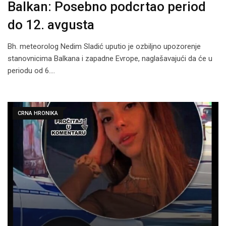
Balkan: Posebno podcrtao period
do 12. avgusta
Bh. meteorolog Nedim Sladić uputio je ozbiljno upozorenje
stanovnicima Balkana i zapadne Evrope, naglašavajući da će u
periodu od 6.…
CRNA HRONIKA