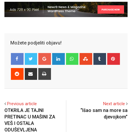
Možete podjeliti objavu!
Google+
LinkedIn
Whatsapp
StumbleUpon
Tumblr
Pinter
Reddit
Share
Print
via
Email
Previous article
Next article
OTKRILA JE TAJNI
“Išao sam na more sa
PRETINAC U MAŠINI ZA
djevojkom”
VEŠ I OSTALA
ODUŠEVLJENA