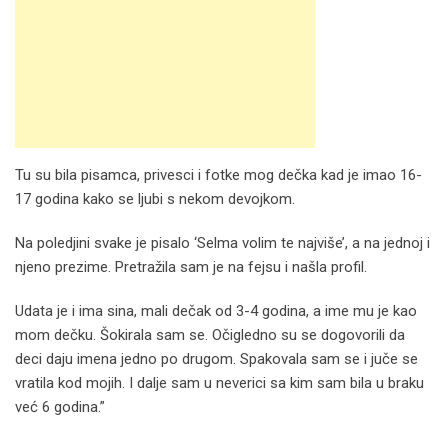
Tu su bila pisamca, privesci i fotke mog dečka kad je imao 16-
17 godina kako se ljubi s nekom devojkom.
Na poledjini svake je pisalo ‘Selma volim te najviše’, a na jednoj i
njeno prezime. Pretražila sam je na fejsu i našla profil.
Udata je i ima sina, mali dečak od 3-4 godina, a ime mu je kao
mom dečku. Šokirala sam se. Očigledno su se dogovorili da
deci daju imena jedno po drugom. Spakovala sam se i juče se
vratila kod mojih. I dalje sam u neverici sa kim sam bila u braku
već 6 godina.”