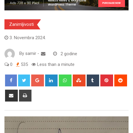
Zanimljivosti
3. Novembra 2024.
By
samir
-
2 godine
0
535
Less than a minute
Google+
LinkedIn
Whatsapp
StumbleUpon
Tumblr
Pinterest
Red
Share
Print
via
Email