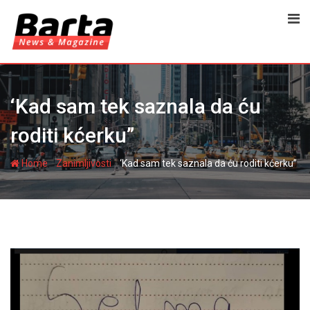
Skip
to
content
‘Kad sam tek saznala da ću
roditi kćerku”
-
-
Home
Zanimljivosti
‘Kad sam tek saznala da ću roditi kćerku”