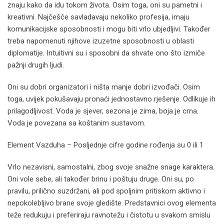
znaju kako da idu tokom života. Osim toga, oni su pametni i
kreativni. Najčešće savladavaju nekoliko profesija, imaju
komunikacijske sposobnosti i mogu biti vrlo ubjedljivi. Također
treba napomenuti njihove izuzetne sposobnosti u oblasti
diplomatije. Intuitivni su i sposobni da shvate ono što izmiče
pažnji drugih ljudi.
Oni su dobri organizatori i ništa manje dobri izvođači. Osim
toga, uvijek pokušavaju pronaći jednostavno rješenje. Odlikuje ih
prilagodljivost. Voda je sjever, sezona je zima, boja je crna.
Voda je povezana sa koštanim sustavom.
Element Vazduha – Posljednje cifre godine rođenja su 0 ili 1
Vrlo nezavisni, samostalni, zbog svoje snažne snage karaktera.
Oni vole sebe, ali također brinu i poštuju druge. Oni su, po
pravilu, prilično suzdržani, ali pod spoljnim pritiskom aktivno i
nepokolebljivo brane svoje gledište. Predstavnici ovog elementa
teže redukuju i preferiraju ravnotežu i čistotu u svakom smislu