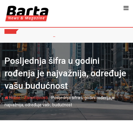
Skip
to
content
Posljednja šifra u godini
rođenja je najvažnija, određuje
vašu budućnost
-
-
Home
Zanimljivosti
Posljednja šifra u godini rođenja je
najvažnija, određuje vašu budućnost