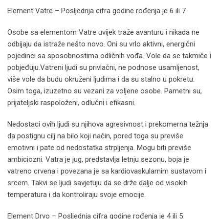
Element Vatre – Posljednja cifra godine rođenja je 6 ili 7
Osobe sa elementom Vatre uvijek traže avanturu i nikada ne
odbijaju da istraže nešto novo. Oni su vrlo aktivni, energični
pojedinci sa sposobnostima odličnih vođa. Vole da se takmiče i
pobjeđuju.Vatreni ljudi su privlačni, ne podnose usamljenost,
više vole da budu okruženi ljudima i da su stalno u pokretu.
Osim toga, izuzetno su vezani za voljene osobe. Pametni su,
prijateljski raspoloženi, odlučni i efikasni.
Nedostaci ovih ljudi su njihova agresivnost i prekomerna težnja
da postignu cilj na bilo koji način, pored toga su previše
emotivni i pate od nedostatka strpljenja. Mogu biti previše
ambiciozni. Vatra je jug, predstavlja letnju sezonu, boja je
vatreno crvena i povezana je sa kardiovaskularnim sustavom i
srcem. Takvi se ljudi savjetuju da se drže dalje od visokih
temperatura i da kontroliraju svoje emocije.
Element Drvo – Posljednja cifra godine rođenja je 4 ili 5