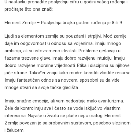
U nastavku pronađite posljednju cifru u godini vašeg rođenja i
pročitajte što ona znači:
Element Zemlje – Posljednja brojka godine rođenja je 8 ili 9
Ljudi sa elementom zemlje su pouzdani i strpljivi. Moć zemlje
daje im odgovornost u odnosu sa voljenima, imaju mnogo
ambicija, ali su istovremeno idealisti. Probleme rješavaju u
fazama trezvene glave, imaju dobro razvijenu intuiciju. Imaju
dobro razvijene moralne vrijednosti. Etika i disciplina su njihove
jače strane. Također znaju kako mudro koristiti vlastite resurse.
Imaju fantastičan odnos sa novcem, sposobni su da vide
mnoge stvari sa svoje tačke gledišta.
Imaju snažne emocije, ali vam nedostaje malo avanturizma.
Žele da kontroliraju sve i često se vode isključivo vlastitim
interesima. Najviše u životu se plaše nepoznatog. Element
Zemlje povezan je sa probavnim sustavom, posebno slezinom
i želucem.