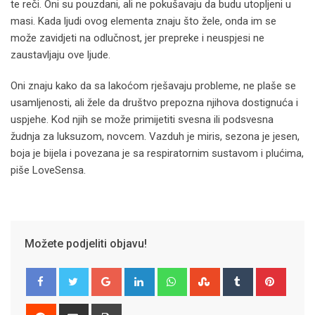
te reči. Oni su pouzdani, ali ne pokušavaju da budu utopljeni u
masi. Kada ljudi ovog elementa znaju što žele, onda im se
može zavidjeti na odlučnost, jer prepreke i neuspjesi ne
zaustavljaju ove ljude.
Oni znaju kako da sa lakoćom rješavaju probleme, ne plaše se
usamljenosti, ali žele da društvo prepozna njihova dostignuća i
uspjehe. Kod njih se može primijetiti svesna ili podsvesna
žudnja za luksuzom, novcem. Vazduh je miris, sezona je jesen,
boja je bijela i povezana je sa respiratornim sustavom i plućima,
piše LoveSensa.
Možete podjeliti objavu!
Google+
LinkedIn
Whatsapp
StumbleUpon
Tumblr
Pinter
Reddit
Share
Print