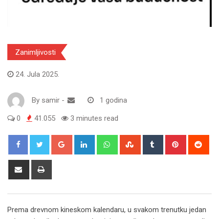
Zanimljivosti
24. Jula 2025.
By
samir
-
1 godina
0
41.055
3 minutes read
Google+
LinkedIn
Whatsapp
StumbleUpon
Tumblr
Pinterest
Red
Share
Print
via
Email
Prema drevnom kineskom kalendaru, u svakom trenutku jedan