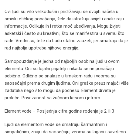
Ovi ljudi su vrlo velikodušni i pridržavaju se svojih načela u
smislu etičkog ponašanja, žele da istražuju svijet i analiziraju
informacije. Odlikuje ih i retka moć ubeđivanja. Mogu živjeti
asketski i često su kreativni, što se manifestira u svemu što
rade. Vredni su, teže da budu stalno zauzeti, jer smatraju da je
rad najbolja upotreba njihove energije.
Samopouzdanje je jedna od najboljih osobina ljudi u ovom
elementu. Oni su lojalni prijatelji i nikada se ne ponašaju
sebično. Odlično se snalaze u timskom radu i veoma su
saosećajni prema drugim ljudima. Oni greške preuzimajući više
zadataka nego što mogu da podnesu. Element drveta je
proleće. Povezanost sa žučnom kesom i jetrom.
Element vode – Posljednja cifra godine rođenja je 2 ili 3
Ljudi sa elementom vode se smatraju šarmantnim i
simpatičnim, znaju da saosećaju, veoma su lagani i savršeno