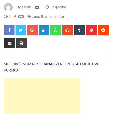
By
samir
-
2 godine
0
820
Less than a minute
Google+
LinkedIn
Whatsapp
StumbleUpon
Tumblr
Pinterest
Red
Share
Print
via
Email
MOJ BIVŠI MOMAK SE DANAS ŽENI I POSLAO MI JE OVU
PORUKU