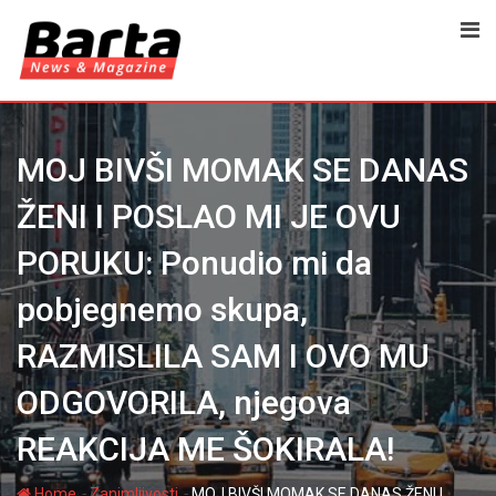
Skip
to
content
MOJ BIVŠI MOMAK SE DANAS
ŽENI I POSLAO MI JE OVU
PORUKU: Ponudio mi da
pobjegnemo skupa,
RAZMISLILA SAM I OVO MU
ODGOVORILA, njegova
REAKCIJA ME ŠOKIRALA!
-
-
Home
Zanimljivosti
MOJ BIVŠI MOMAK SE DANAS ŽENI I