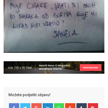
Možete podjeliti objavu!
Google+
LinkedIn
Whatsapp
StumbleUpon
Tumblr
Pinter