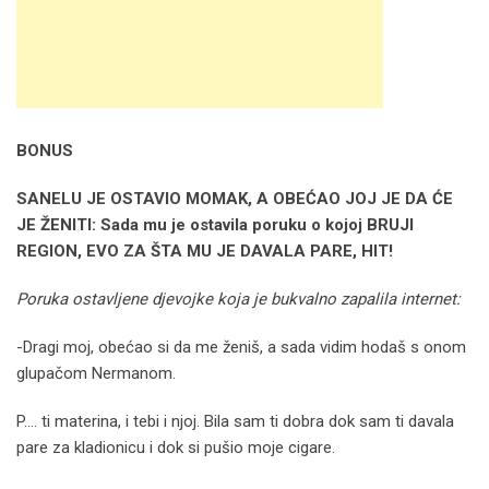
BONUS
SANELU JE OSTAVIO MOMAK, A OBEĆAO JOJ JE DA ĆE
JE ŽENITI: Sada mu je ostavila poruku o kojoj BRUJI
REGION, EVO ZA ŠTA MU JE DAVALA PARE, HIT!
Poruka ostavljene djevojke koja je bukvalno zapalila internet:
-Dragi moj, obećao si da me ženiš, a sada vidim hodaš s onom
glupačom Nermanom.
P…. ti materina, i tebi i njoj. Bila sam ti dobra dok sam ti davala
pare za kladionicu i dok si pušio moje cigare.