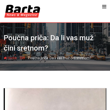
Skip
to
content
Poučna priča: Da li vas muž
čini sretnom?
-
-
Home
BiH
Poučna priča: Da li vas muž čini sretnom?