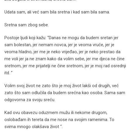
Udata sam, ali već sam bila sretna i kad sam bila sama.
Sretna sam zbog sebe.
Postoje ljudi koji kažu: “Danas ne mogu da budem sretan jer
sam bolestan, jer nemam novca, jer je veoma vruće, jer je
veoma hladno, jer me je neko vrijeđao, jer je neko prestao da
me voli jer ja ne znam kako da volim sebe, jer me djeca ne čine
sretnom, jer me prijatelji ne čine sretnom, jer je moj rad osrednji
itd. ”
Volim svoj život ne zato što je moj život lakši od drugih, već
zato što sam odlučila da budem srećna kao osoba. Sama sam
odgovorna za svoju sreću.
Kad ovu obavezu oduzmem mužu ili nekome drugom,
oslobađam ih tereta da me nose na svojim ramenima. To
svima mnogo olakšava život “.