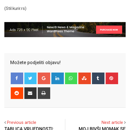
(Stil.kurir.rs)
Možete podjeliti objavu!
Google+
LinkedIn
Whatsapp
StumbleUpon
Tumblr
Pinter
Reddit
Share
Print
via
Email
Previous article
Next article
TABLICA VRIJEDNOSTI:
MOJ BIVŠI MOMAK SE