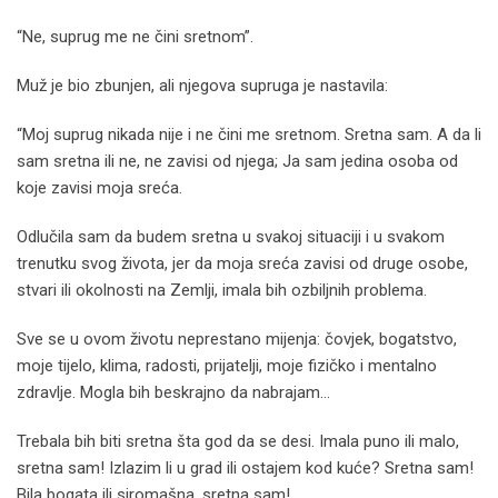
“Ne, suprug me ne čini sretnom”.
Muž je bio zbunjen, ali njegova supruga je nastavila:
“Moj suprug nikada nije i ne čini me sretnom. Sretna sam. A da li
sam sretna ili ne, ne zavisi od njega; Ja sam jedina osoba od
koje zavisi moja sreća.
Odlučila sam da budem sretna u svakoj situaciji i u svakom
trenutku svog života, jer da moja sreća zavisi od druge osobe,
stvari ili okolnosti na Zemlji, imala bih ozbiljnih problema.
Sve se u ovom životu neprestano mijenja: čovjek, bogatstvo,
moje tijelo, klima, radosti, prijatelji, moje fizičko i mentalno
zdravlje. Mogla bih beskrajno da nabrajam…
Trebala bih biti sretna šta god da se desi. Imala puno ili malo,
sretna sam! Izlazim li u grad ili ostajem kod kuće? Sretna sam!
Bila bogata ili siromašna, sretna sam!