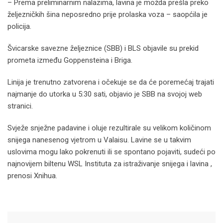
– Prema preliminarnim nalazima, lavina je možda prešla preko
željezničkih šina neposredno prije prolaska voza – saopćila je
policija.
Švicarske savezne željeznice (SBB) i BLS objavile su prekid
prometa između Goppensteina i Briga.
Linija je trenutno zatvorena i očekuje se da će poremećaj trajati
najmanje do utorka u 5:30 sati, objavio je SBB na svojoj web
stranici.
Svježe snježne padavine i oluje rezultirale su velikom količinom
snijega nanesenog vjetrom u Valaisu. Lavine se u takvim
uslovima mogu lako pokrenuti ili se spontano pojaviti, sudeći po
najnovijem biltenu WSL Instituta za istraživanje snijega i lavina ,
prenosi Xnihua.