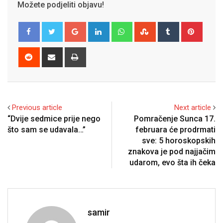
Možete podjeliti objavu!
Google+
LinkedIn
Whatsapp
StumbleUpon
Tumblr
Pinter
Reddit
Share
Print
via
Email
Previous article
Next article
“Dvije sedmice prije nego
Pomračenje Sunca 17.
što sam se udavala…”
februara će prodrmati
sve: 5 horoskopskih
znakova je pod najjačim
udarom, evo šta ih čeka
samir