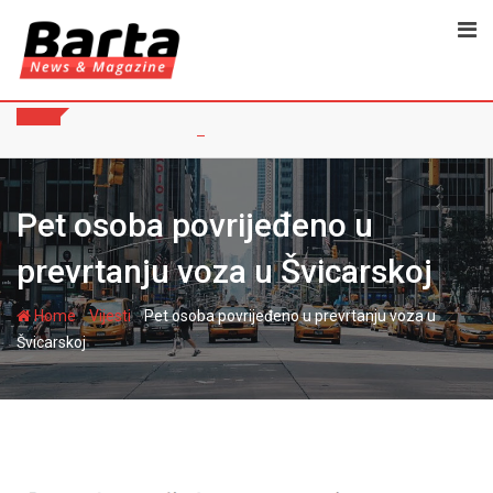
Skip
to
content
Pet osoba povrijeđeno u
prevrtanju voza u Švicarskoj
-
-
Home
Vijesti
Pet osoba povrijeđeno u prevrtanju voza u
Švicarskoj