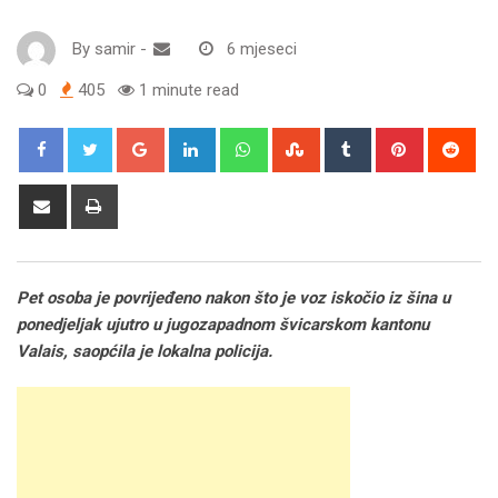
By
samir
-
6 mjeseci
0
405
1 minute read
Google+
LinkedIn
Whatsapp
StumbleUpon
Tumblr
Pinterest
Red
Share
Print
via
Email
Pet osoba je povrijeđeno nakon što je voz iskočio iz šina u
ponedjeljak ujutro u jugozapadnom švicarskom kantonu
Valais, saopćila je lokalna policija.