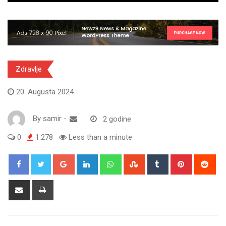
Zdravlje
20. Augusta 2024.
By
samir
-
2 godine
0
1.278
Less than a minute
Google+
LinkedIn
Whatsapp
StumbleUpon
Tumblr
Pinterest
Red
Share
Print
via
Email