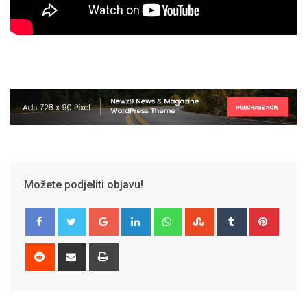
Možete podjeliti objavu!
Google+
LinkedIn
Whatsapp
StumbleUpon
Tumblr
Pinter
Reddit
Share
Print
via
Email