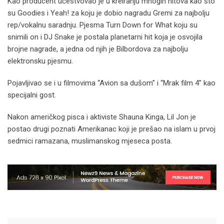
Kao producent učestvovao je u kreiranju mnogih hitova kao što
su Goodies i Yeah! za koju je dobio nagradu Gremi za najbolju
rep/vokalnu saradnju. Pjesma Turn Down for What koju su
snimili on i DJ Snake je postala planetarni hit koja je osvojila
brojne nagrade, a jedna od njih je Bilbordova za najbolju
elektronsku pjesmu.
Pojavljivao se i u filmovima “Avion sa dušom” i “Mrak film 4” kao
specijalni gost.
Nakon američkog pisca i aktiviste Shauna Kinga, Lil Jon je
postao drugi poznati Amerikanac koji je prešao na islam u prvoj
sedmici ramazana, muslimanskog mjeseca posta.