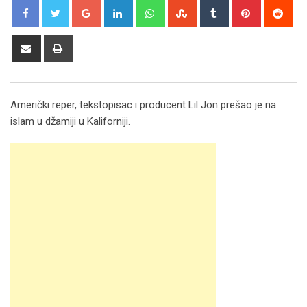
Google+
LinkedIn
Whatsapp
StumbleUpon
Tumblr
Pinterest
Red
Share
Print
via
Email
Američki reper, tekstopisac i producent Lil Jon prešao je na
islam u džamiji u Kaliforniji.