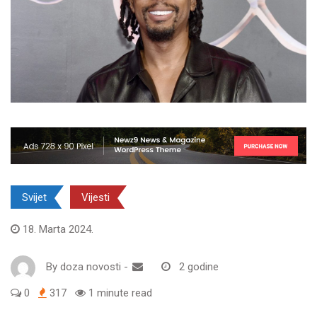
Svijet
Vijesti
18. Marta 2024.
By
doza novosti
-
2 godine
0
317
1 minute read