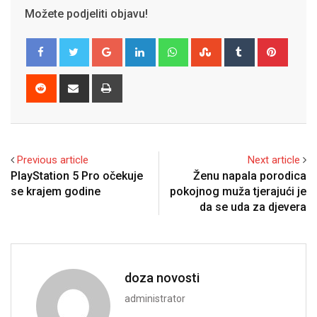
Možete podjeliti objavu!
Google+
LinkedIn
Whatsapp
StumbleUpon
Tumblr
Pinter
Reddit
Share
Print
via
Email
Previous article
Next article
PlayStation 5 Pro očekuje
Ženu napala porodica
se krajem godine
pokojnog muža tjerajući je
da se uda za djevera
doza novosti
administrator