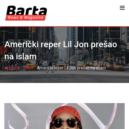
Skip
to
content
Američki reper Lil Jon prešao
na islam
-
-
Home
Svijet
Američki reper Lil Jon prešao na islam