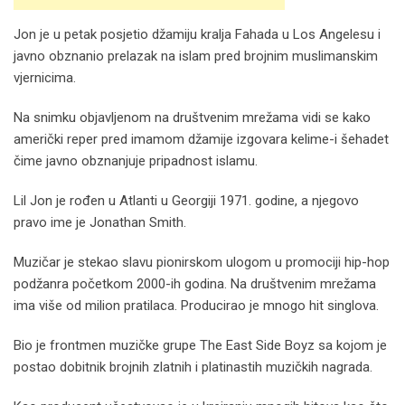
Jon je u petak posjetio džamiju kralja Fahada u Los Angelesu i
javno obznanio prelazak na islam pred brojnim muslimanskim
vjernicima.
Na snimku objavljenom na društvenim mrežama vidi se kako
američki reper pred imamom džamije izgovara kelime-i šehadet
čime javno obznanjuje pripadnost islamu.
Lil Jon je rođen u Atlanti u Georgiji 1971. godine, a njegovo
pravo ime je Jonathan Smith.
Muzičar je stekao slavu pionirskom ulogom u promociji hip-hop
podžanra početkom 2000-ih godina. Na društvenim mrežama
ima više od milion pratilaca. Producirao je mnogo hit singlova.
Bio je frontmen muzičke grupe The East Side Boyz sa kojom je
postao dobitnik brojnih zlatnih i platinastih muzičkih nagrada.