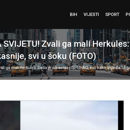
BIH
VIJESTI
SPORT
P
VIJETU! Zvali ga mali Herkules: 
asnije, svi u šoku (FOTO)
 ga mali Herkules: Sada je odrastao i ISPUHAO, evo kako izgleda 15 go