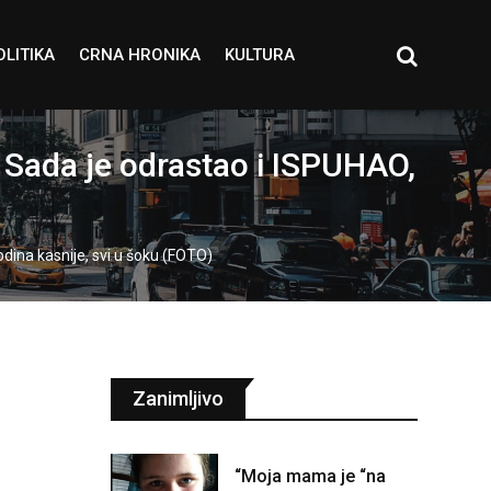
OLITIKA
CRNA HRONIKA
KULTURA
Sada je odrastao i ISPUHAO,
dina kasnije, svi u šoku (FOTO)
Zanimljivo
“Moja mama je “na