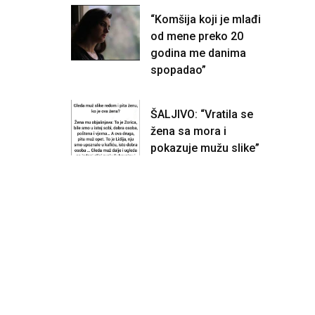
“Komšija koji je mlađi
od mene preko 20
godina me danima
spopadao”
ŠALJIVO: “Vratila se
žena sa mora i
pokazuje mužu slike”