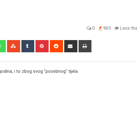
0
965
Less tha
edIn
Whatsapp
StumbleUpon
Tumblr
Pinterest
Reddit
Share
Print
via
Email
ina, i to zbog svog ”posebnog” tijela.