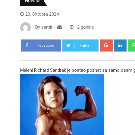
Novosti
20. Oktobra 2024.
By
samir
-
2 godine
Google+
Link
Facebook
Twitter
Maleni Richard Sandrak je postao poznat sa samo osam god