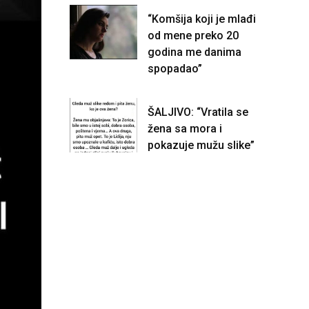
“Komšija koji je mlađi
od mene preko 20
godina me danima
spopadao”
ŠALJIVO: “Vratila se
žena sa mora i
pokazuje mužu slike”