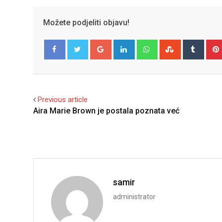
Možete podjeliti objavu!
Google+
LinkedIn
Whatsapp
StumbleUpo
Tumbl
Facebook
Twitter
Previous article
Aira Marie Brown je postala poznata već
samir
administrator