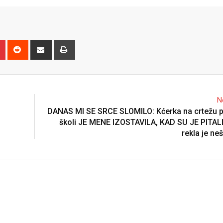
n
r
Pinterest
Reddit
Share
Print
via
Email
N
DANAS MI SE SRCE SLOMILO: Kćerka na crtežu p
školi JE MENE IZOSTAVILA, KAD SU JE PITAL
rekla je n