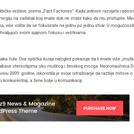
litičke veštine, prema „Fact Factories“. Kada jednom razvijete radoz
energiju na zadatak koji imate dok ne znate kako da mu pristupite. Me
aka, više volite da se fokusirate na jednu po jednu stvar. U mogućnost
zahvaljujući svom sjajnom fokusu i veštinama.
jaka čula. Ova optička iluzija naizgled pokazuje da li imate više „muški“
ozabave stereotipima oko muškog i ženskog mozga. Neuronaučnica D
Avivu 2009. godine, iskoristila je svoje istraživanje da razbije mitove
konkurentniji, a žene bolje u komunikaciji.