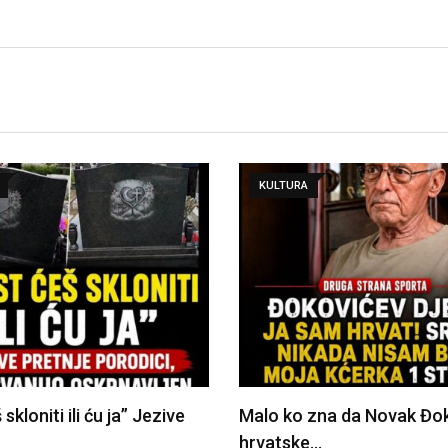
KULTURA
 skloniti ili ću ja” Jezive
Malo ko zna da Novak Đo
hrvatske…