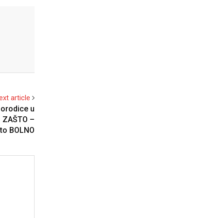
ext article
orodice u
I ZAŠTO –
ešto BOLNO