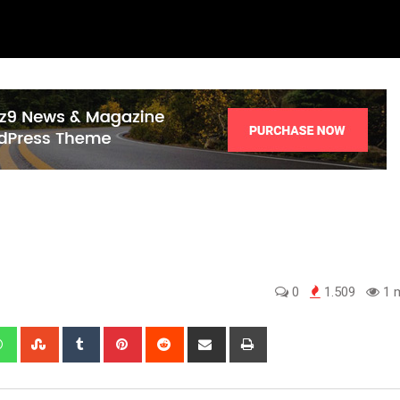
0
1.509
1 m
edIn
Whatsapp
StumbleUpon
Tumblr
Pinterest
Reddit
Share
Print
via
Email