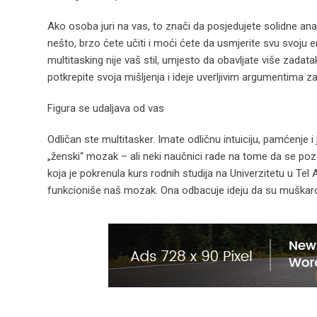
Ako osoba juri na vas, to znači da posjedujete solidne ana
nešto, brzo ćete učiti i moći ćete da usmjerite svu svoju 
multitasking nije vaš stil, umjesto da obavljate više zadat
potkrepite svoja mišljenja i ideje uverljivim argumentima 
Figura se udaljava od vas
Odličan ste multitasker. Imate odličnu intuiciju, pamćenje i 
„ženski“ mozak – ali neki naučnici rade na tome da se p
koja je pokrenula kurs rodnih studija na Univerzitetu u Tel 
funkcioniše naš mozak. Ona odbacuje ideju da su muškarci 