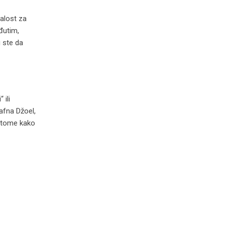
nalost za
đutim,
i ste da
 ili
afna Džoel,
 o tome kako