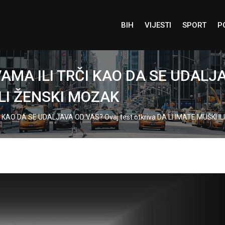
BIH
VIJESTI
SPORT
P
AMA ILI TRČI KAO DA SE UDALJA
 ILI ŽENSKI MOZAK
 KAO DA SE UDALJAVA OD VAS? Ovaj test otkriva DA LI IMATE MUŠKI I