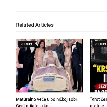
Related Articles
KULTURA
KULTURA
Maturalno veče u bolničkoj sobi:
“Krst ćeš
Gest prijatelja koji…
pretnje…