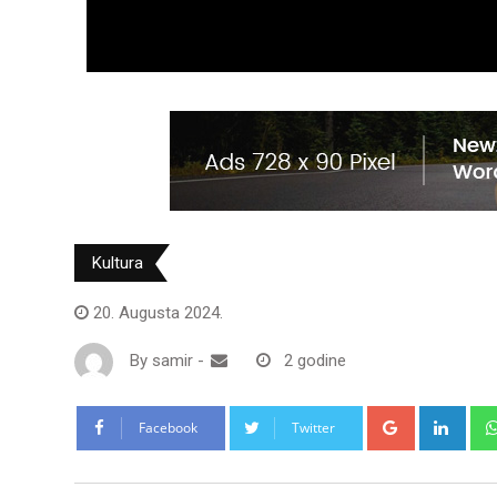
Kultura
20. Augusta 2024.
By
samir
-
2 godine
Google+
Link
Facebook
Twitter