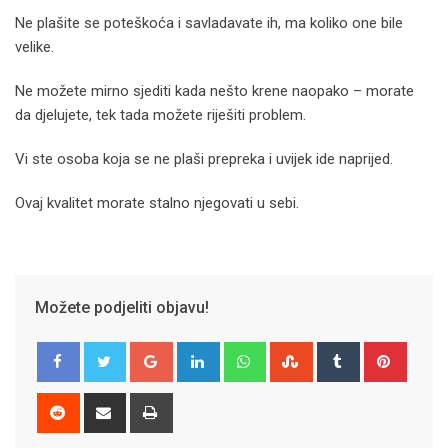
Ne plašite se poteškoća i savladavate ih, ma koliko one bile
velike.
Ne možete mirno sjediti kada nešto krene naopako – morate
da djelujete, tek tada možete riješiti problem.
Vi ste osoba koja se ne plaši prepreka i uvijek ide naprijed.
Ovaj kvalitet morate stalno njegovati u sebi.
Možete podjeliti objavu!
Google+
LinkedIn
Whatsapp
StumbleUpon
Tumblr
Pinter
Reddit
Share
Print
via