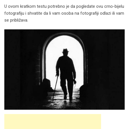
U ovom kratkom testu potrebno je da pogledate ovu crno-bijelu
fotografiju i shvatite da li vam osoba na fotografiji odlazi ili vam
se približava.