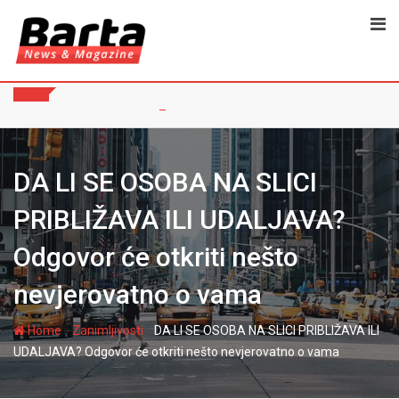
Skip
to
content
DA LI SE OSOBA NA SLICI
PRIBLIŽAVA ILI UDALJAVA?
Odgovor će otkriti nešto
nevjerovatno o vama
-
-
Home
Zanimljivosti
DA LI SE OSOBA NA SLICI PRIBLIŽAVA ILI
UDALJAVA? Odgovor će otkriti nešto nevjerovatno o vama