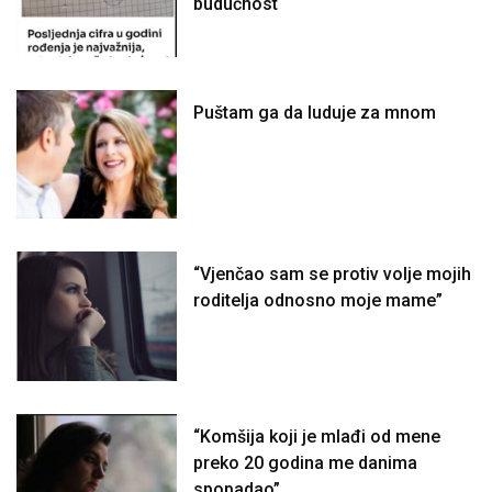
budućnost
Puštam ga da luduje za mnom
“Vjenčao sam se protiv volje mojih
roditelja odnosno moje mame”
“Komšija koji je mlađi od mene
preko 20 godina me danima
spopadao”