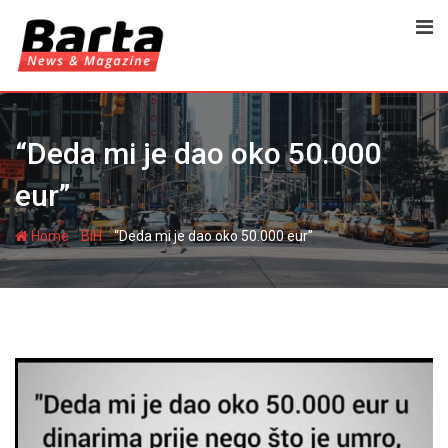
Skip
to
content
“Deda mi je dao oko 50.000
eur”
-
-
Home
BiH
“Deda mi je dao oko 50.000 eur”