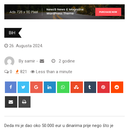
BiH
26. Augusta 2024.
By
samir
-
2 godine
0
821
Less than a minute
Google+
LinkedIn
Whatsapp
StumbleUpon
Tumblr
Pinterest
Red
Share
Print
via
Email
Deda mi je dao oko 50.000 eur u dinarima prije nego što je