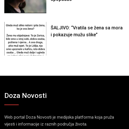
ŠALJIVO: “Vratila se žena sa mora
i pokazuje mužu slike”
Doza Novosti
Web portal Doza Novosti je medijska platforma koja pruža
vijesti i informacije iz raznih područja života.