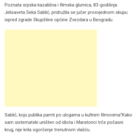
Poznata srpska kazališna i filmska glumica, 83-godišnja
Jelisaveta Seka Sablić, pridružila se jučer prosvjednom skupu
ispred zgrade Skupštine općine Zvezdara u Beogradu.
Sablić, koju publika pamti po ulogama u kultnim filmovima”Kako
sam sistematski uništen od idiota i Maratonci trče počasni
krug, nije krila ogorčenje trenutnom vlašću.