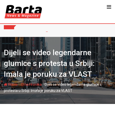
Skip
to
content
Dijeli se video legendarne
glumice s protesta u Srbiji:
Imala je poruku za VLAST
-
-
Home
Crna Hronika
Dijeli se video legendarne glumice s
protesta u Srbiji: Imala je poruku za VLAST