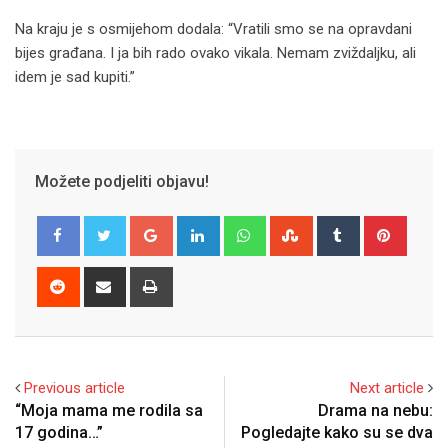
Na kraju je s osmijehom dodala: “Vratili smo se na opravdani
bijes građana. I ja bih rado ovako vikala. Nemam zviždaljku, ali
idem je sad kupiti.”
Možete podjeliti objavu!
Google+
LinkedIn
Whatsapp
StumbleUpon
Tumblr
Pinter
Reddit
Share
Print
via
Email
Previous article
Next article
“Moja mama me rodila sa
Drama na nebu:
17 godina…”
Pogledajte kako su se dva