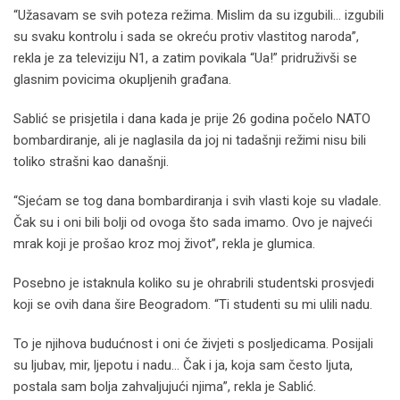
“Užasavam se svih poteza režima. Mislim da su izgubili… izgubili
su svaku kontrolu i sada se okreću protiv vlastitog naroda”,
rekla je za televiziju N1, a zatim povikala “Ua!” pridruživši se
glasnim povicima okupljenih građana.
Sablić se prisjetila i dana kada je prije 26 godina počelo NATO
bombardiranje, ali je naglasila da joj ni tadašnji režimi nisu bili
toliko strašni kao današnji.
“Sjećam se tog dana bombardiranja i svih vlasti koje su vladale.
Čak su i oni bili bolji od ovoga što sada imamo. Ovo je najveći
mrak koji je prošao kroz moj život”, rekla je glumica.
Posebno je istaknula koliko su je ohrabrili studentski prosvjedi
koji se ovih dana šire Beogradom. “Ti studenti su mi ulili nadu.
To je njihova budućnost i oni će živjeti s posljedicama. Posijali
su ljubav, mir, ljepotu i nadu… Čak i ja, koja sam često ljuta,
postala sam bolja zahvaljujući njima”, rekla je Sablić.