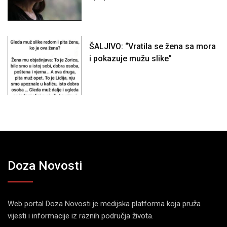
ŠALJIVO: “Vratila se žena sa mora
i pokazuje mužu slike”
Doza Novosti
Web portal Doza Novosti je medijska platforma koja pruža
vijesti i informacije iz raznih područja života.