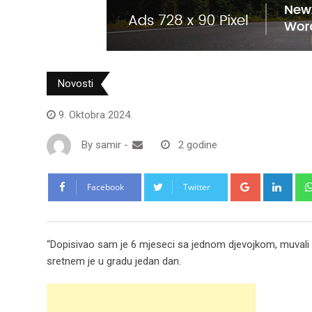
Novosti
9. Oktobra 2024.
By
samir
-
2 godine
Google+
Link
Facebook
Twitter
“Dopisivao sam je 6 mjeseci sa jednom djevojkom, muvali se
sretnem je u gradu jedan dan.