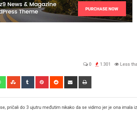
0
1.301
Less tha
edIn
Whatsapp
StumbleUpon
Tumblr
Pinterest
Reddit
Share
Print
via
Email
, pričali do 3 ujutru međutim nikako da se vidimo jer je ona imala iz