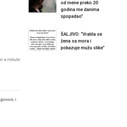
od mene preko 20
godina me danima
spopadao”
ŠALJIVO: “Vratila se
žena sa mora i
pokazuje mužu slike”
n a minute
govore, i