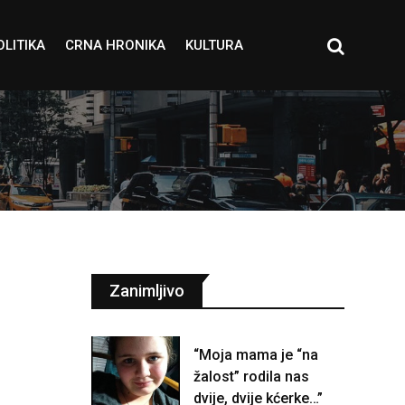
OLITIKA
CRNA HRONIKA
KULTURA
Zanimljivo
“Moja mama je “na
žalost” rodila nas
dvije, dvije kćerke…”