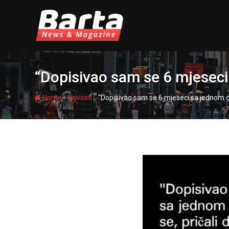
Skip
to
content
“Dopisivao sam se 6 mjesec
-
-
Home
Novosti
“Dopisivao sam se 6 mjeseci sa jednom 