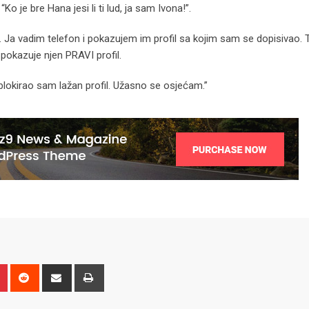
o je bre Hana jesi li ti lud, ja sam Ivona!”.
Ja vadim telefon i pokazujem im profil sa kojim sam se dopisivao. 
i pokazuje njen PRAVI profil.
lokirao sam lažan profil. Užasno se osjećam.”
n
r
Pinterest
Reddit
Share
Print
via
Email