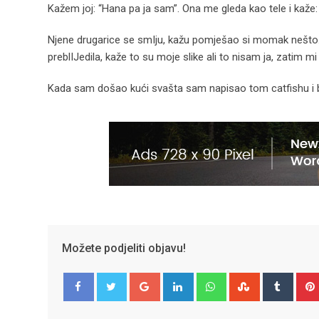
Kažem joj: “Hana pa ja sam”. Ona me gleda kao tele i kaže: “K
Njene drugarice se smIju, kažu pomješao si momak nešto. 
preblIJedila, kaže to su moje slike ali to nisam ja, zatim m
Kada sam došao kući svašta sam napisao tom catfishu i b
Možete podjeliti objavu!
Google+
LinkedIn
Whatsapp
StumbleUpo
Tumbl
Facebook
Twitter