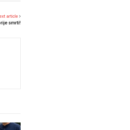
ext article
rije smrti!