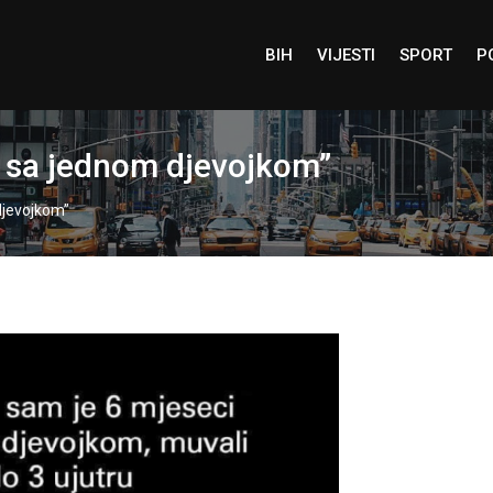
BIH
VIJESTI
SPORT
P
i sa jednom djevojkom”
djevojkom”