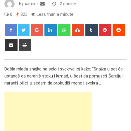
By
samir
-
2 godine
0
823
Less than a minute
Google+
LinkedIn
Whatsapp
StumbleUpon
Tumblr
Pinterest
Red
Share
Print
via
Email
Došla mlada snajka na selo i svekrva joj kaže: “Snajka u pet će
ustaneš da naraniš stoku i krmad, u šest da pomuzeš Šarulju i
naraniš pilići, u sedam da probudiš mene i svekra …