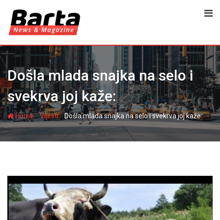
Skip
to
content
Došla mlada snajka na selo i
svekrva joj kaže:
-
-
Home
Vijesti
Došla mlada snajka na selo i svekrva joj kaže: