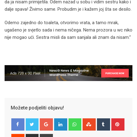
da ja nisam primijetila. Odem nazad u sobu i vidim sestru kako i
dalje spava! Živimo same. Probudim je i kažem joj šta se desilo.
Odemo zajedno do toaleta, otvorimo vrata, a tamo mrak,
ugašeno je svjetlo sada i nema ničega. Nema prozora u wc niko
nije mogao ući. Sestra misli da sam sanjala ali znam da nisam.”
Možete podjeliti objavu!
Google+
LinkedIn
Whatsapp
StumbleUpon
Tumblr
Pinter