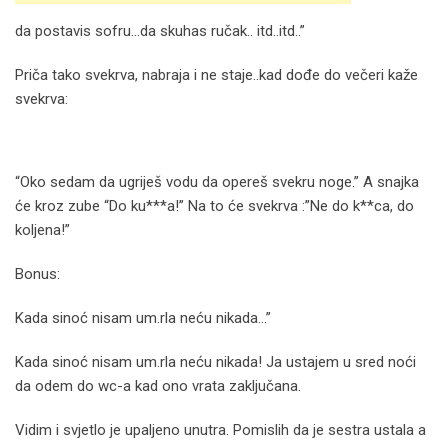
da postavis sofru…da skuhas ručak.. itd..itd..”
Priča tako svekrva, nabraja i ne staje..kad dođe do večeri kaže
svekrva:
“Oko sedam da ugriješ vodu da opereš svekru noge.” A snajka
će kroz zube “Do ku***a!” Na to će svekrva :”Ne do k**ca, do
koljena!”
Bonus:
Kada sinoć nisam um.rla neću nikada…”
Kada sinoć nisam um.rla neću nikada! Ja ustajem u sred noći
da odem do wc-a kad ono vrata zaključana.
Vidim i svjetlo je upaljeno unutra. Pomislih da je sestra ustala a