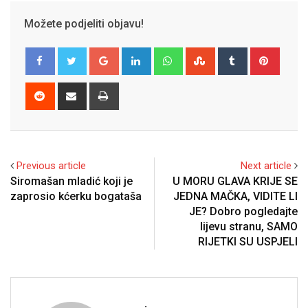
Možete podjeliti objavu!
Google+
LinkedIn
Whatsapp
StumbleUpon
Tumblr
Pinter
Reddit
Share
Print
via
Email
Previous article
Next article
Siromašan mladić koji je
U MORU GLAVA KRIJE SE
zaprosio kćerku bogataša
JEDNA MAČKA, VIDITE LI
JE? Dobro pogledajte
lijevu stranu, SAMO
RIJETKI SU USPJELI