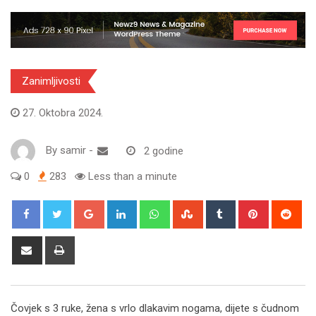
Zanimljivosti
27. Oktobra 2024.
By
samir
-
2 godine
0
283
Less than a minute
Google+
LinkedIn
Whatsapp
StumbleUpon
Tumblr
Pinterest
Red
Share
Print
via
Email
Čovjek s 3 ruke, žena s vrlo dlakavim nogama, dijete s čudnom