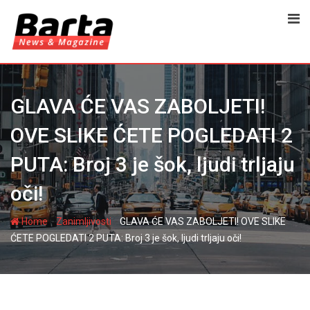
Skip
to
content
GLAVA ĆE VAS ZABOLJETI!
OVE SLIKE ĆETE POGLEDATI 2
PUTA: Broj 3 je šok, ljudi trljaju
oči!
-
-
Home
Zanimljivosti
GLAVA ĆE VAS ZABOLJETI! OVE SLIKE
ĆETE POGLEDATI 2 PUTA: Broj 3 je šok, ljudi trljaju oči!