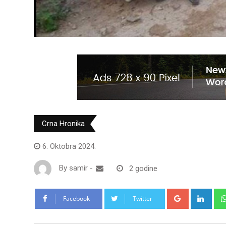
Crna Hronika
6. Oktobra 2024.
By
samir
-
2 godine
Google+
Link
Facebook
Twitter