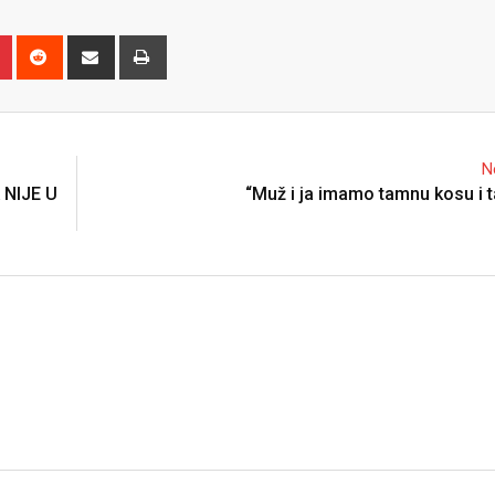
n
r
Pinterest
Reddit
Share
Print
via
Email
N
 NIJE U
“Muž i ja imamo tamnu kosu i 