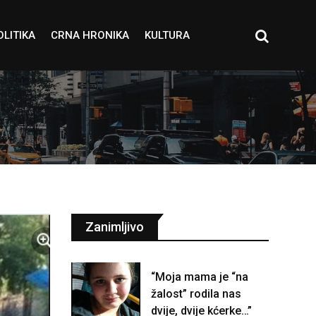
OLITIKA
CRNA HRONIKA
KULTURA
Zanimljivo
“Moja mama je “na
žalost” rodila nas
dvije, dvije kćerke…”