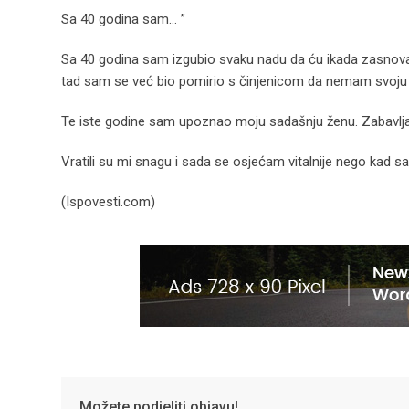
Sa 40 godina sam… ”
Sa 40 godina sam izgubio svaku nadu da ću ikada zasnovat
tad sam se već bio pomirio s činjenicom da nemam svoju
Te iste godine sam upoznao moju sadašnju ženu. Zabavljali 
Vratili su mi snagu i sada se osjećam vitalnije nego kad 
(Ispovesti.com)
Možete podjeliti objavu!