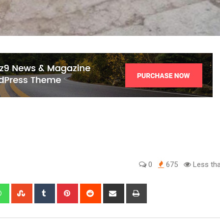
0
675
Less tha
edIn
Whatsapp
StumbleUpon
Tumblr
Pinterest
Reddit
Share
Print
via
Email