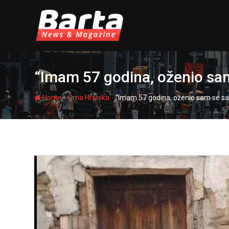
Skip
to
content
“Imam 57 godina, oženio sam
-
-
Home
Crna Hronika
“Imam 57 godina, oženio sam se sa