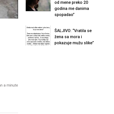
od mene preko 20
godina me danima
spopadao”
ŠALJIVO: “Vratila se
žena sa mora i
pokazuje mužu slike”
n a minute