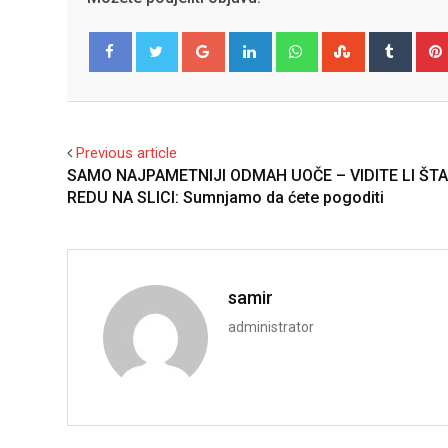
Google+
LinkedIn
Whatsapp
StumbleUpo
Tumbl
Facebook
Twitter
Previous article
SAMO NAJPAMETNIJI ODMAH UOČE – VIDITE LI ŠTA
REDU NA SLICI: Sumnjamo da ćete pogoditi
samir
administrator