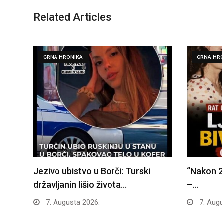
Related Articles
CRNA HRONIKA
CRNA HR
Jezivo ubistvo u Borči: Turski
“Nakon 2
državljanin lišio života…
–…
7. Augusta 2026.
7. Augu