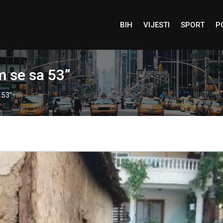
BIH
VIJESTI
SPORT
P
 se sa 53”
 53”