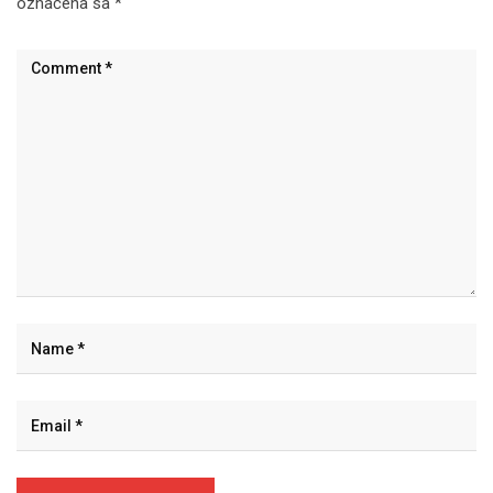
označena sa
*