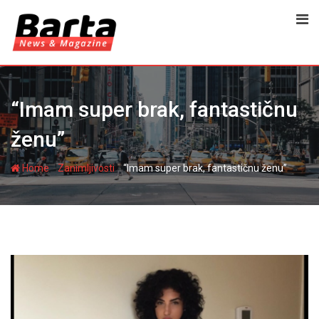
Skip
to
content
“Imam super brak, fantastičnu
ženu”
-
-
Home
Zanimljivosti
“Imam super brak, fantastičnu ženu”