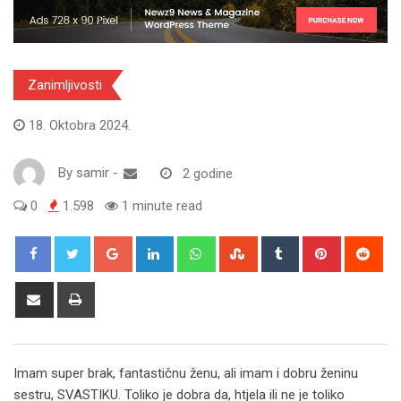
Zanimljivosti
18. Oktobra 2024.
By
samir
-
2 godine
0
1.598
1 minute read
Google+
LinkedIn
Whatsapp
StumbleUpon
Tumblr
Pinterest
Red
Share
Print
via
Email
Imam super brak, fantastičnu ženu, ali imam i dobru ženinu
sestru, SVASTIKU. Toliko je dobra da, htjela ili ne je toliko