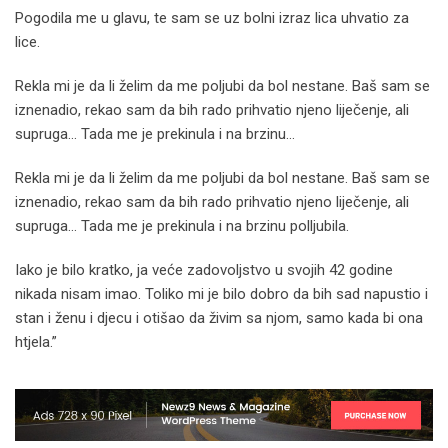
Pogodila me u glavu, te sam se uz bolni izraz lica uhvatio za
lice.
Rekla mi je da li želim da me poljubi da bol nestane. Baš sam se
iznenadio, rekao sam da bih rado prihvatio njeno liječenje, ali
supruga… Tada me je prekinula i na brzinu…
Rekla mi je da li želim da me poljubi da bol nestane. Baš sam se
iznenadio, rekao sam da bih rado prihvatio njeno liječenje, ali
supruga… Tada me je prekinula i na brzinu polljubila.
Iako je bilo kratko, ja veće zadovoljstvo u svojih 42 godine
nikada nisam imao. Toliko mi je bilo dobro da bih sad napustio i
stan i ženu i djecu i otišao da živim sa njom, samo kada bi ona
htjela.”