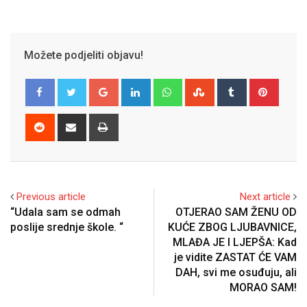
Možete podjeliti objavu!
Google+
LinkedIn
Whatsapp
StumbleUpon
Tumblr
Pinter
Reddit
Share
Print
via
Email
Previous article
Next article
“Udala sam se odmah
OTJERAO SAM ŽENU OD
poslije srednje škole. “
KUĆE ZBOG LJUBAVNICE,
MLAĐA JE I LJEPŠA: Kad
je vidite ZASTAT ĆE VAM
DAH, svi me osuđuju, ali
MORAO SAM!