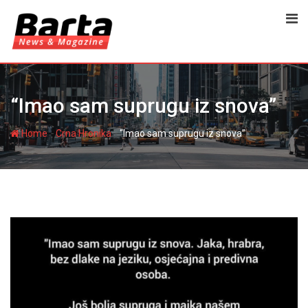
Skip
to
content
“Imao sam suprugu iz snova”
-
-
Home
Crna Hronika
“Imao sam suprugu iz snova”