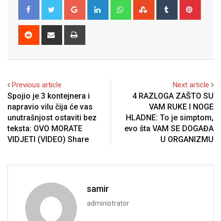
Google+
LinkedIn
Whatsapp
StumbleUpon
Tumblr
Pinter
Reddit
Share
Print
via
Email
Previous article
Next article
Spojio je 3 kontejnera i
4 RAZLOGA ZAŠTO SU
napravio vilu čija će vas
VAM RUKE I NOGE
unutrašnjost ostaviti bez
HLADNE: To je simptom,
teksta: OVO MORATE
evo šta VAM SE DOGAĐA
VIDJETI (VIDEO) Share
U ORGANIZMU
samir
administrator