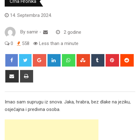
Crna Hronika
14. Septembra 2024.
By
samir
-
2 godine
0
558
Less than a minute
Google+
LinkedIn
Whatsapp
StumbleUpon
Tumblr
Pinterest
Red
Share
Print
via
Email
Imao sam suprugu iz snova. Jaka, hrabra, bez dlake na jeziku,
osjećajna i predivna osoba.