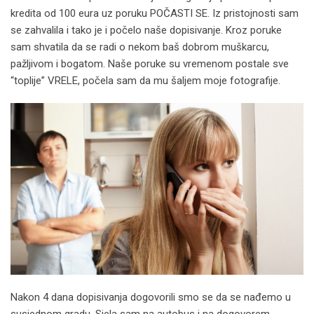
kredita od 100 eura uz poruku POČASTI SE. Iz pristojnosti sam
se zahvalila i tako je i počelo naše dopisivanje. Kroz poruke
sam shvatila da se radi o nekom baš dobrom muškarcu,
pažljivom i bogatom. Naše poruke su vremenom postale sve
“toplije” VRELE, počela sam da mu šaljem moje fotografije.
Nakon 4 dana dopisivanja dogovorili smo se da se nađemo u
susjednom gradu. Sjela sam na autobus i na dogovorem