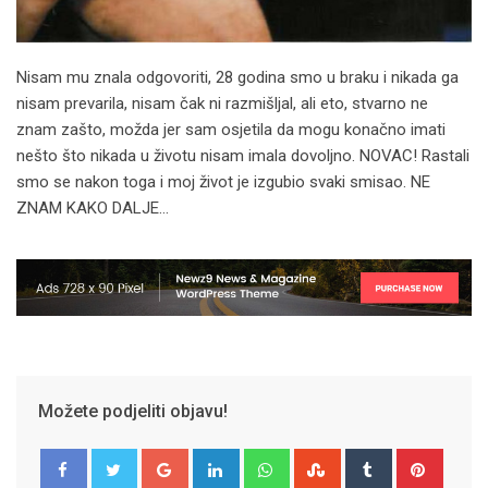
Nisam mu znala odgovoriti, 28 godina smo u braku i nikada ga
nisam prevarila, nisam čak ni razmišljal, ali eto, stvarno ne
znam zašto, možda jer sam osjetila da mogu konačno imati
nešto što nikada u životu nisam imala dovoljno. NOVAC! Rastali
smo se nakon toga i moj život je izgubio svaki smisao. NE
ZNAM KAKO DALJE…
Možete podjeliti objavu!
Google+
LinkedIn
Whatsapp
StumbleUpon
Tumblr
Pinter