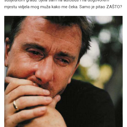
mjestu vidjela mog muža kako me čeka. Samo je pitao ZAŠTO?