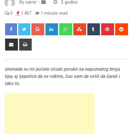
By
samir
-
2 godine
0
1.407
1 minute read
Google+
LinkedIn
Whatsapp
StumbleUpon
Tumblr
Pinterest
Red
Share
Print
via
Email
Iznenada su mi počele stizati poruke sa nepoznatog broja,
tipa, ej ljepotice da se vidimo, čuo sam da voliš da šaraš i
tako to.