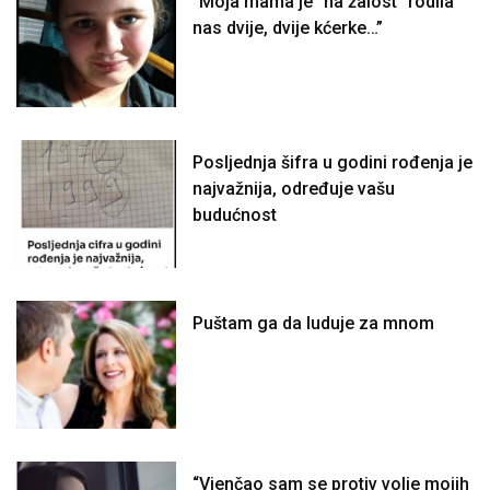
“Moja mama je “na žalost” rodila
nas dvije, dvije kćerke…”
Posljednja šifra u godini rođenja je
najvažnija, određuje vašu
budućnost
Puštam ga da luduje za mnom
“Vjenčao sam se protiv volje mojih