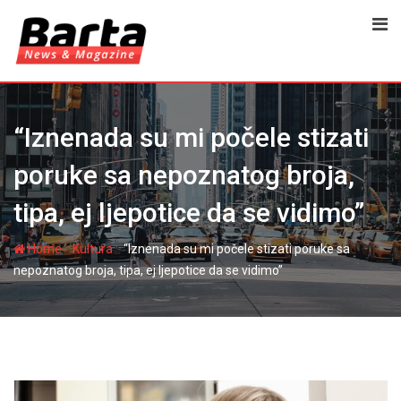
Skip
to
content
“Iznenada su mi počele stizati
poruke sa nepoznatog broja,
tipa, ej ljepotice da se vidimo”
-
-
Home
Kultura
“Iznenada su mi počele stizati poruke sa
nepoznatog broja, tipa, ej ljepotice da se vidimo”