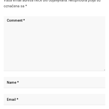
Vaša email adresa neće biti objavljivana.
Neophodna polja su
označena sa
*