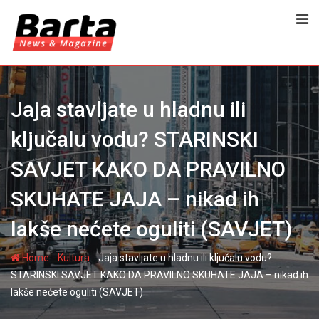
Skip
to
content
Jaja stavljate u hladnu ili
ključalu vodu? STARINSKI
SAVJET KAKO DA PRAVILNO
SKUHATE JAJA – nikad ih
lakše nećete oguliti (SAVJET)
-
-
Home
Kultura
Jaja stavljate u hladnu ili ključalu vodu?
STARINSKI SAVJET KAKO DA PRAVILNO SKUHATE JAJA – nikad ih
lakše nećete oguliti (SAVJET)