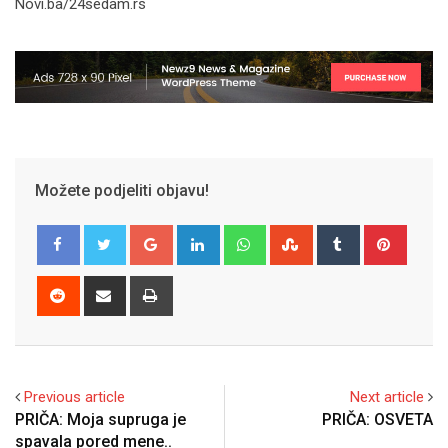
Novi.ba/24sedam.rs
Možete podjeliti objavu!
Google+
LinkedIn
Whatsapp
StumbleUpon
Tumblr
Pinter
Reddit
Share
Print
via
Email
Previous article
Next article
PRIČA: Moja supruga je
PRIČA: OSVETA
spavala pored mene..