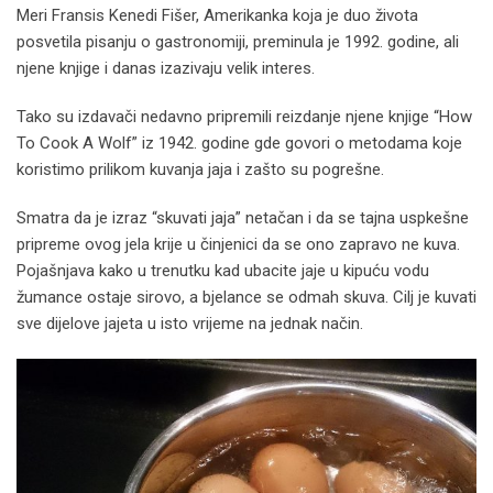
Meri Fransis Kenedi Fišer, Amerikanka koja je duo života
posvetila pisanju o gastronomiji, preminula je 1992. godine, ali
njene knjige i danas izazivaju velik interes.
Tako su izdavači nedavno pripremili reizdanje njene knjige “How
To Cook A Wolf” iz 1942. godine gde govori o metodama koje
koristimo prilikom kuvanja jaja i zašto su pogrešne.
Smatra da je izraz “skuvati jaja” netačan i da se tajna uspkešne
pripreme ovog jela krije u činjenici da se ono zapravo ne kuva.
Pojašnjava kako u trenutku kad ubacite jaje u kipuću vodu
žumance ostaje sirovo, a bjelance se odmah skuva. Cilj je kuvati
sve dijelove jajeta u isto vrijeme na jednak način.