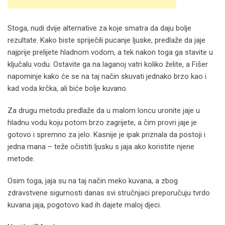
Stoga, nudi dvije alternative za koje smatra da daju bolje
rezultate. Kako biste spriječili pucanje ljuske, predlaže da jaje
najprije prelijete hladnom vodom, a tek nakon toga ga stavite u
ključalu vodu. Ostavite ga na laganoj vatri koliko želite, a Fišer
napominje kako će se na taj način skuvati jednako brzo kao i
kad voda krčka, ali biće bolje kuvano.
Za drugu metodu predlaže da u malom loncu uronite jaje u
hladnu vodu koju potom brzo zagrijete, a čim provri jaje je
gotovo i spremno za jelo. Kasnije je ipak priznala da postoji i
jedna mana – teže očistiti ljusku s jaja ako koristite njene
metode.
Osim toga, jaja su na taj način meko kuvana, a zbog
zdravstvene sigurnosti danas svi stručnjaci preporučuju tvrdo
kuvana jaja, pogotovo kad ih dajete maloj djeci.