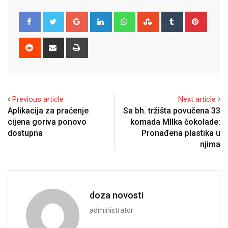
Google+
LinkedIn
Whatsapp
StumbleUpon
Tumblr
Pinter
Reddit
Share
Print
via
Email
Previous article
Next article
Aplikacija za praćenje
Sa bh. tržišta povučena 33
cijena goriva ponovo
komada MIlka čokolade:
dostupna
Pronađena plastika u
njima
doza novosti
administrator