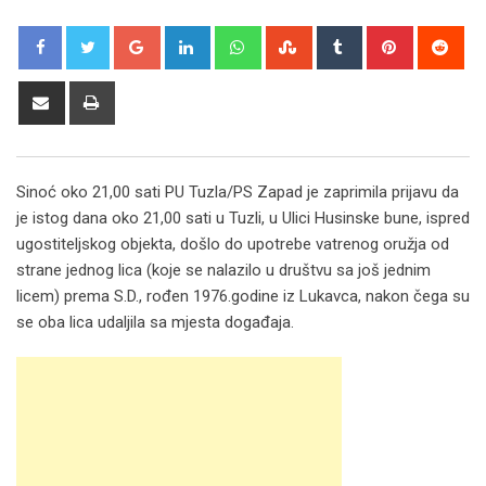
Google+
LinkedIn
Whatsapp
StumbleUpon
Tumblr
Pinterest
Red
Share
Print
via
Email
Sinoć oko 21,00 sati PU Tuzla/PS Zapad je zaprimila prijavu da
je istog dana oko 21,00 sati u Tuzli, u Ulici Husinske bune, ispred
ugostiteljskog objekta, došlo do upotrebe vatrenog oružja od
strane jednog lica (koje se nalazilo u društvu sa još jednim
licem) prema S.D., rođen 1976.godine iz Lukavca, nakon čega su
se oba lica udaljila sa mjesta događaja.