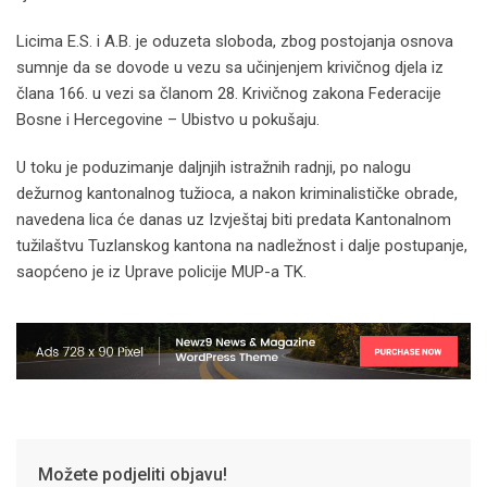
Licima E.S. i A.B. je oduzeta sloboda, zbog postojanja osnova
sumnje da se dovode u vezu sa učinjenjem krivičnog djela iz
člana 166. u vezi sa članom 28. Krivičnog zakona Federacije
Bosne i Hercegovine – Ubistvo u pokušaju.
U toku je poduzimanje daljnjih istražnih radnji, po nalogu
dežurnog kantonalnog tužioca, a nakon kriminalističke obrade,
navedena lica će danas uz Izvještaj biti predata Kantonalnom
tužilaštvu Tuzlanskog kantona na nadležnost i dalje postupanje,
saopćeno je iz Uprave policije MUP-a TK.
Možete podjeliti objavu!