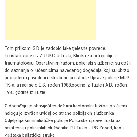
Tom prilikom, S.D. je zadobio lake tjelesne povrede,
konstatovane u JZU UKC-a Tuzla, Klinika za ortopediju i
traumatologiju. Operativnim radom, policijski službenici su došli
do saznanja o učesnicima navedenog događaja, koji su ubrzo
pronađeni i privedeni u službene prostorije Uprave policije MUP
TK-a, a radi se o E.S., rođen 1988.godine iz Tuzle i A.B., rođen
1985.godine iz Tuzle.
O događaju je obaviješten dežurni kantonalni tužilac, po čijem
nalogu je izvršen uviđaj od strane policijskih službenika
Odjeljenja kriminalističke policije Policijske uprave Tuzla uz
asistenciju policijskih službenika PU Tuzla – PS Zapad, kao i
vještaka balističke struke.