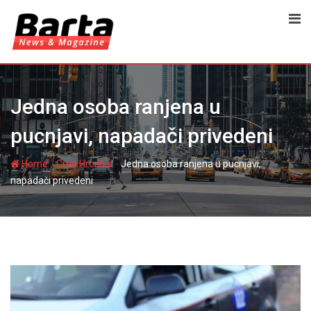
Skip
to
content
Jedna osoba ranjena u
pucnjavi, napadači privedeni
-
-
Home
Crna Hronika
Jedna osoba ranjena u pucnjavi,
napadači privedeni