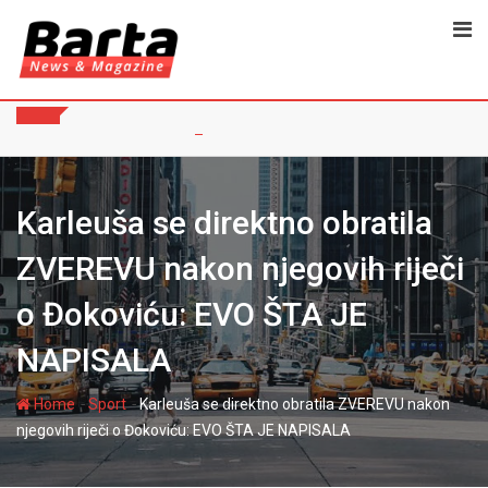
Skip
to
content
Karleuša se direktno obratila
ZVEREVU nakon njegovih riječi
o Đokoviću: EVO ŠTA JE
NAPISALA
-
-
Home
Sport
Karleuša se direktno obratila ZVEREVU nakon
njegovih riječi o Đokoviću: EVO ŠTA JE NAPISALA