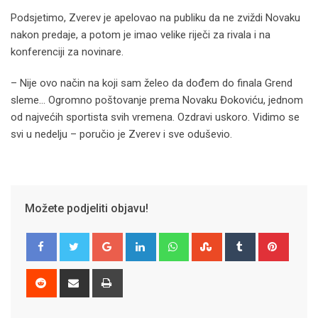
Podsjetimo, Zverev je apelovao na publiku da ne zviždi Novaku
nakon predaje, a potom je imao velike riječi za rivala i na
konferenciji za novinare.
– Nije ovo način na koji sam želeo da dođem do finala Grend
sleme… Ogromno poštovanje prema Novaku Đokoviću, jednom
od najvećih sportista svih vremena. Ozdravi uskoro. Vidimo se
svi u nedelju – poručio je Zverev i sve oduševio.
Možete podjeliti objavu!
Google+
LinkedIn
Whatsapp
StumbleUpon
Tumblr
Pinter
Reddit
Share
Print
via
Email