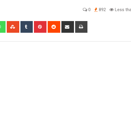
0
892
Less tha
edIn
Whatsapp
StumbleUpon
Tumblr
Pinterest
Reddit
Share
Print
via
Email