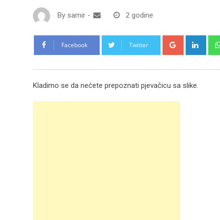
By
samir
-
2 godine
Google+
Link
Facebook
Twitter
Kladimo se da nećete prepoznati pjevačicu sa slike.