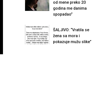
od mene preko 20
godina me danima
spopadao”
ŠALJIVO: “Vratila se
žena sa mora i
pokazuje mužu slike”