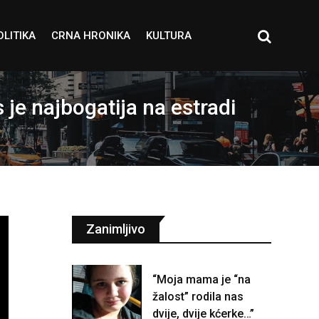
OLITIKA
CRNA HRONIKA
KULTURA
 najbogatija na estradi
Zanimljivo
“Moja mama je “na
žalost” rodila nas
dvije, dvije kćerke…”