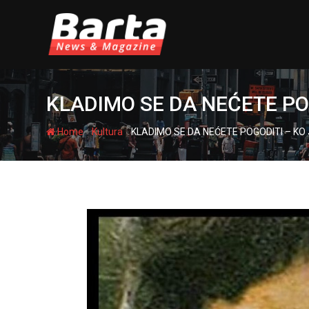
Skip
to
content
KLADIMO SE DA NEĆETE POGO
-
-
Home
Kultura
KLADIMO SE DA NEĆETE POGODITI – KO JE