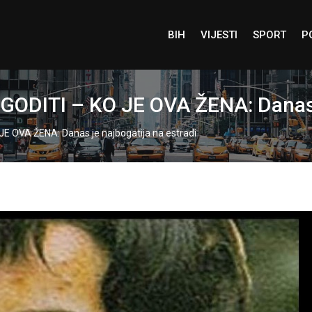
BIH
VIJESTI
SPORT
P
DITI – KO JE OVA ŽENA: Danas je
 OVA ŽENA: Danas je najbogatija na estradi