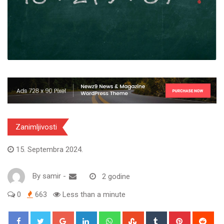
Zanimljivosti
15. Septembra 2024.
By
samir
-
2 godine
0
663
Less than a minute
Google+
LinkedIn
Whatsapp
StumbleUpon
Tumblr
Pinterest
Red