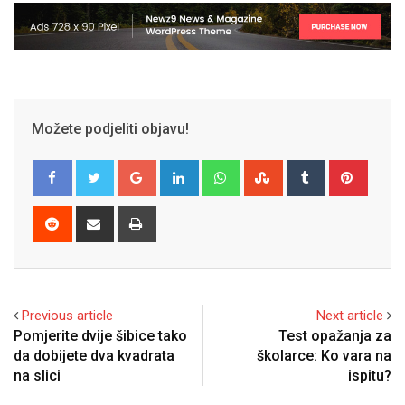
Možete podjeliti objavu!
Google+
LinkedIn
Whatsapp
StumbleUpon
Tumblr
Pinter
Reddit
Share
Print
via
Email
Previous article
Next article
Pomjerite dvije šibice tako
Test opažanja za
da dobijete dva kvadrata
školarce: Ko vara na
na slici
ispitu?