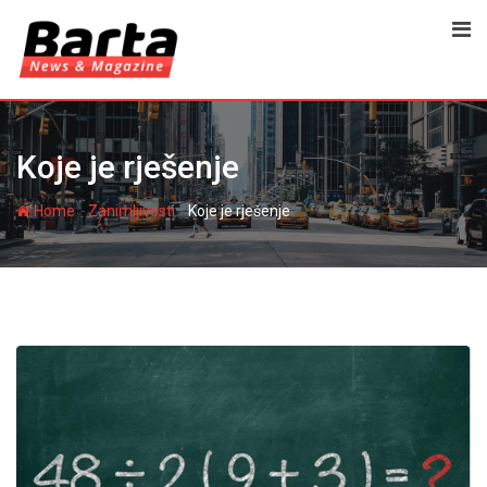
Skip
to
content
Koje je rješenje
-
-
Home
Zanimljivosti
Koje je rješenje