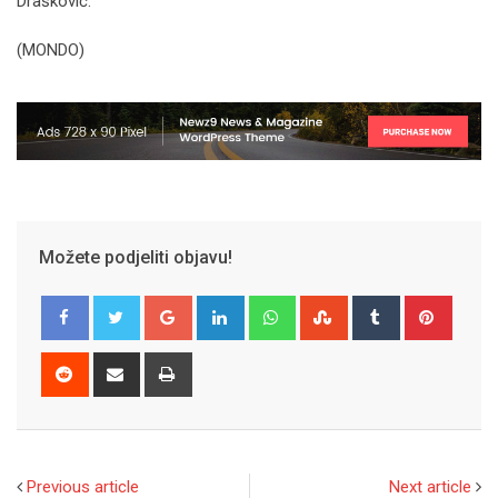
Drašković.
(MONDO)
Možete podjeliti objavu!
Google+
LinkedIn
Whatsapp
StumbleUpon
Tumblr
Pinter
Reddit
Share
Print
via
Email
Previous article
Next article