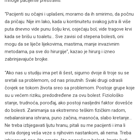
mnoge pacijente prestraviti.
“Pacijenti su očajni i uplašeni, moramo da ih smirimo, da počnu
da pričaju. Nije im lako, kada u kontinuitetu svakog jutra ili više
puta dnevno vide punu šolju krvi, osjećaju bol, vide tragove krvi
kada se brišu u toaletu… Sve zavisi od stepena bolesti, oni
mogu da se liječe lijekovima, mastima, manje invazivnim
metodama, pa sve do hirurgije”, kazao je hirurg i izneo
zabrinjavajuće brojke.
“Ako nas u studiju ima pet ili šest, sigurno dvoje ili troje su se
sretali sa problemom, od nas prisutnih. Svaki drugi odrasli
čovjek se tokom života sreo sa problemom. Postoje grupe koje
su u većem riziku, predodređene za ovu bolest. Fiziološko
stanje, trudnoća, porođaj, ako postoji nasljedni faktor dovešće
do bolesti. Zanimanja sa ekstremno teškim fizičkim radom,
nebalansirana ishrana, puno začina, masnoća, slabo kretanje…
Ne treba izbjegavati ljutu hranu, pitali su me pacijenti i ima li
vrsta donjeg veša veze s njihovim nastankom, ali nema. Treba