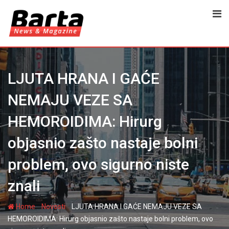
Skip
to
content
LJUTA HRANA I GAĆE
NEMAJU VEZE SA
HEMOROIDIMA: Hirurg
objasnio zašto nastaje bolni
problem, ovo sigurno niste
znali
-
-
Home
Novosti
LJUTA HRANA I GAĆE NEMAJU VEZE SA
HEMOROIDIMA: Hirurg objasnio zašto nastaje bolni problem, ovo