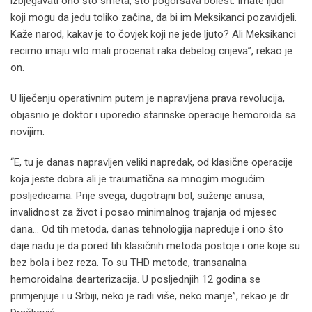
izbjegavati ono što smeta, što pogoršava bolest. Imate ljudi
koji mogu da jedu toliko začina, da bi im Meksikanci pozavidjeli.
Kaže narod, kakav je to čovjek koji ne jede ljuto? Ali Meksikanci
recimo imaju vrlo mali procenat raka debelog crijeva”, rekao je
on.
U liječenju operativnim putem je napravljena prava revolucija,
objasnio je doktor i uporedio starinske operacije hemoroida sa
novijim.
“E, tu je danas napravljen veliki napredak, od klasične operacije
koja jeste dobra ali je traumatična sa mnogim mogućim
posljedicama. Prije svega, dugotrajni bol, suženje anusa,
invalidnost za život i posao minimalnog trajanja od mjesec
dana… Od tih metoda, danas tehnologija napreduje i ono što
daje nadu je da pored tih klasičnih metoda postoje i one koje su
bez bola i bez reza. To su THD metode, transanalna
hemoroidalna dearterizacija. U posljednjih 12 godina se
primjenjuje i u Srbiji, neko je radi više, neko manje”, rekao je dr