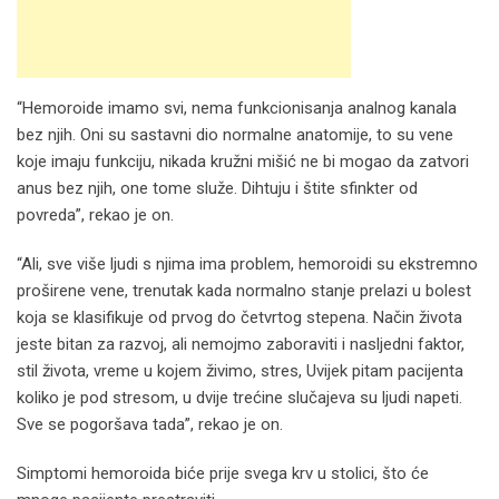
“Hemoroide imamo svi, nema funkcionisanja analnog kanala
bez njih. Oni su sastavni dio normalne anatomije, to su vene
koje imaju funkciju, nikada kružni mišić ne bi mogao da zatvori
anus bez njih, one tome služe. Dihtuju i štite sfinkter od
povreda”, rekao je on.
“Ali, sve više ljudi s njima ima problem, hemoroidi su ekstremno
proširene vene, trenutak kada normalno stanje prelazi u bolest
koja se klasifikuje od prvog do četvrtog stepena. Način života
jeste bitan za razvoj, ali nemojmo zaboraviti i nasljedni faktor,
stil života, vreme u kojem živimo, stres, Uvijek pitam pacijenta
koliko je pod stresom, u dvije trećine slučajeva su ljudi napeti.
Sve se pogoršava tada”, rekao je on.
Simptomi hemoroida biće prije svega krv u stolici, što će