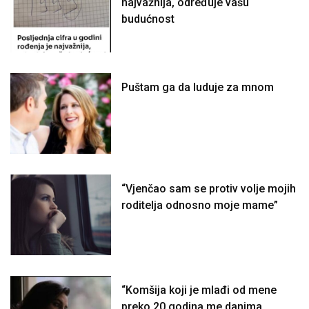
najvažnija, određuje vašu
budućnost
Puštam ga da luduje za mnom
“Vjenčao sam se protiv volje mojih
roditelja odnosno moje mame”
“Komšija koji je mlađi od mene
preko 20 godina me danima