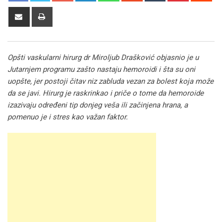
Share
Print
via
Email
Opšti vaskularni hirurg dr Miroljub Drašković objasnio je u
Jutarnjem programu zašto nastaju hemoroidi i šta su oni
uopšte, jer postoji čitav niz zabluda vezan za bolest koja može
da se javi. Hirurg je raskrinkao i priče o tome da hemoroide
izazivaju određeni tip donjeg veša ili začinjena hrana, a
pomenuo je i stres kao važan faktor.