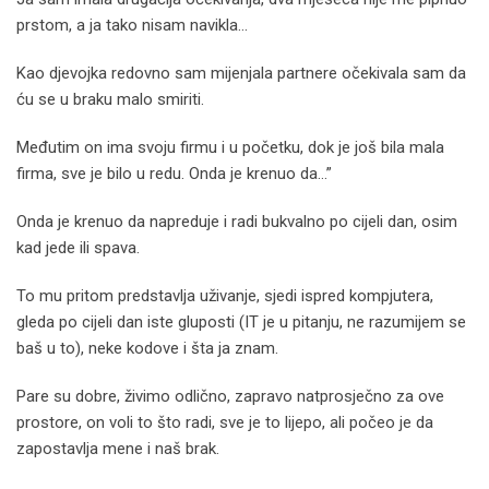
prstom, a ja tako nisam navikla…
Kao djevojka redovno sam mijenjala partnere očekivala sam da
ću se u braku malo smiriti.
Međutim on ima svoju firmu i u početku, dok je još bila mala
firma, sve je bilo u redu. Onda je krenuo da…”
Onda je krenuo da napreduje i radi bukvalno po cijeli dan, osim
kad jede ili spava.
To mu pritom predstavlja uživanje, sjedi ispred kompjutera,
gleda po cijeli dan iste gluposti (IT je u pitanju, ne razumijem se
baš u to), neke kodove i šta ja znam.
Pare su dobre, živimo odlično, zapravo natprosječno za ove
prostore, on voli to što radi, sve je to lijepo, ali počeo je da
zapostavlja mene i naš brak.