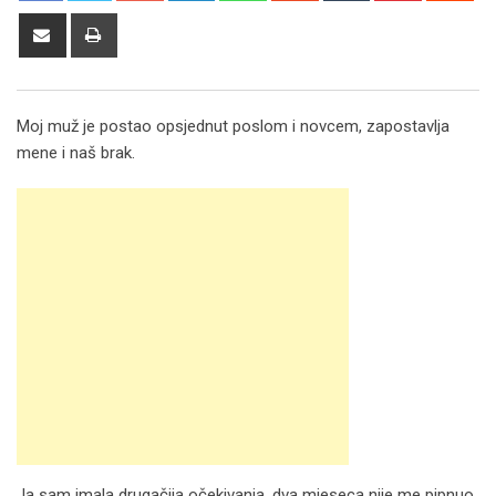
Share
Print
via
Email
Moj muž je postao opsjednut poslom i novcem, zapostavlja
mene i naš brak.
Ja sam imala drugačija očekivanja, dva mjeseca nije me pipnuo