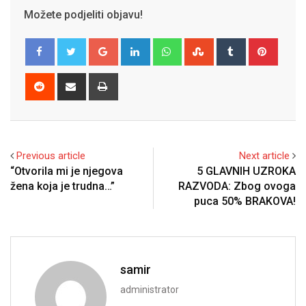
Možete podjeliti objavu!
Google+
LinkedIn
Whatsapp
StumbleUpon
Tumblr
Pinter
Reddit
Share
Print
via
Email
Previous article
Next article
“Otvorila mi je njegova
5 GLAVNIH UZROKA
žena koja je trudna…”
RAZVODA: Zbog ovoga
puca 50% BRAKOVA!
samir
administrator