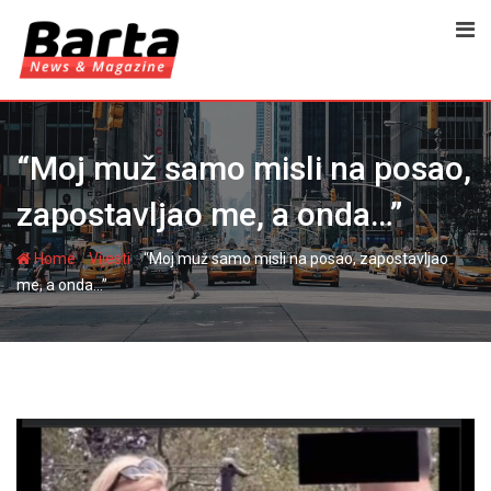
Skip
to
content
“Moj muž samo misli na posao,
zapostavljao me, a onda…”
-
-
Home
Vijesti
“Moj muž samo misli na posao, zapostavljao
me, a onda…”