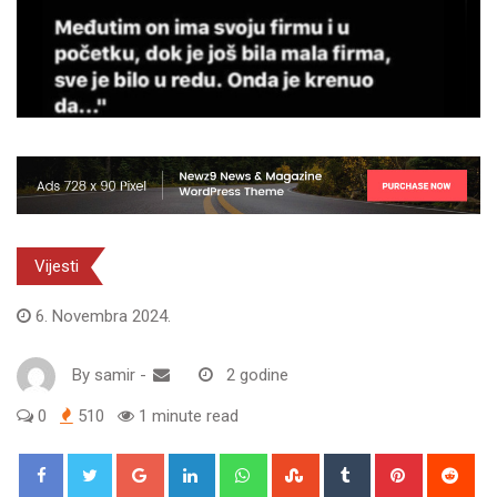
Vijesti
6. Novembra 2024.
By
samir
-
2 godine
0
510
1 minute read
Google+
LinkedIn
Whatsapp
StumbleUpon
Tumblr
Pinterest
Red