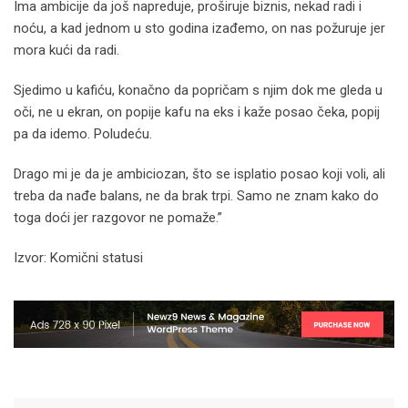
Ima ambicije da još napreduje, proširuje biznis, nekad radi i
noću, a kad jednom u sto godina izađemo, on nas požuruje jer
mora kući da radi.
Sjedimo u kafiću, konačno da popričam s njim dok me gleda u
oči, ne u ekran, on popije kafu na eks i kaže posao čeka, popij
pa da idemo. Poludeću.
Drago mi je da je ambiciozan, što se isplatio posao koji voli, ali
treba da nađe balans, ne da brak trpi. Samo ne znam kako do
toga doći jer razgovor ne pomaže.”
Izvor: Komični statusi