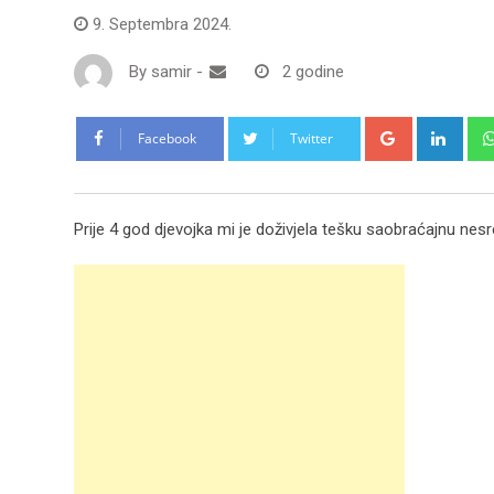
9. Septembra 2024.
By
samir
-
2 godine
Google+
Link
Facebook
Twitter
Prije 4 god djevojka mi je doživjela tešku saobraćajnu nesre