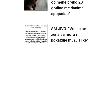
od mene preko 20
godina me danima
spopadao”
ŠALJIVO: “Vratila se
žena sa mora i
pokazuje mužu slike”