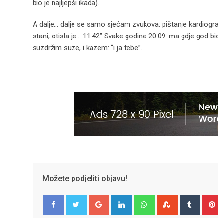
bio je najljepši ikada).
A dalje… dalje se samo sjećam zvukova: pištanje kardiograma
stani, otisla je… 11:42” Svake godine 20.09. ma gdje god 
suzdržim suze, i kazem: “i ja tebe”.
Možete podjeliti objavu!
Google+
LinkedIn
Whatsapp
StumbleUpo
Tumbl