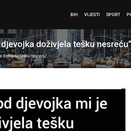
BIH
VIJESTI
SPORT
P
d djevojka doživjela tešku nesreću
ka doživjela tešku nesreću”