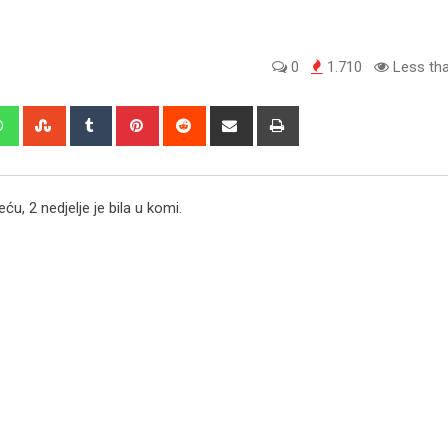
0
1.710
Less tha
edIn
Whatsapp
StumbleUpon
Tumblr
Pinterest
Reddit
Share
Print
via
Email
ću, 2 nedjelje je bila u komi.