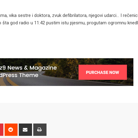
, vika sestre i doktora, zvuk defibrilatora, njegovi udarci… I rečenice
bio šta god radio u 11:42 pustim istu pjesmu, progutam ogromnu knedl
n
r
Pinterest
Reddit
Share
Print
via