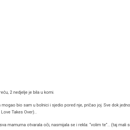
ću, 2 nedjelje je bila u komi.
 mogao bio sam u bolnici i sjedio pored nje, pričao joj. Sve dok jedn
n Love Takes Over)…
va mamurna otvarala oči, nasmijala se i rekla: “volim te”… (taj mali 