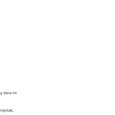
og dana mi
smiješak,