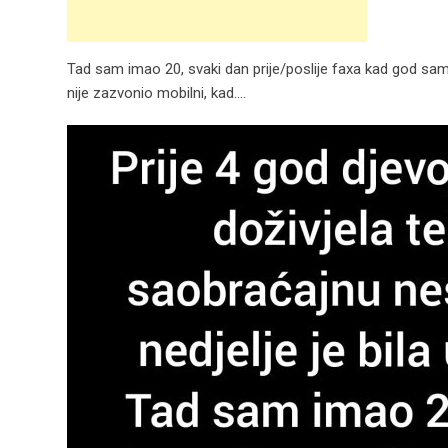
Tad sam imao 20, svaki dan prije/poslije faxa kad god sam
nije zazvonio mobilni, kad….