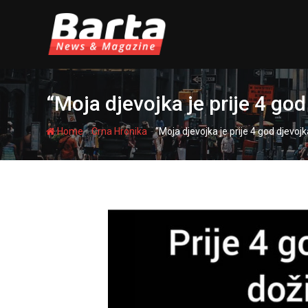
Skip
to
content
“Moja djevojka je prije 4 go
-
-
Home
Crna Hronika
“Moja djevojka je prije 4 god djevoj