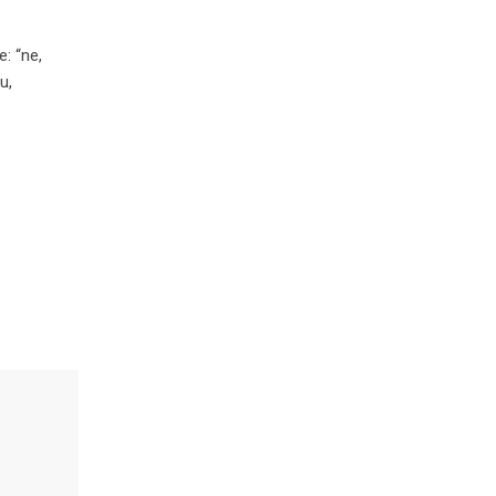
: “ne,
u,