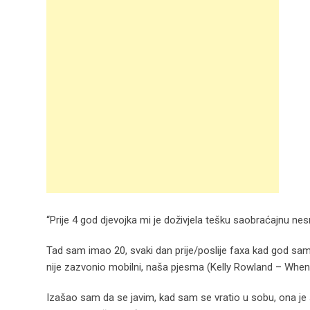
“Prije 4 god djevojka mi je doživjela tešku saobraćajnu nesre
Tad sam imao 20, svaki dan prije/poslije faxa kad god sam
nije zazvonio mobilni, naša pjesma (Kelly Rowland – Whe
Izašao sam da se javim, kad sam se vratio u sobu, ona je s