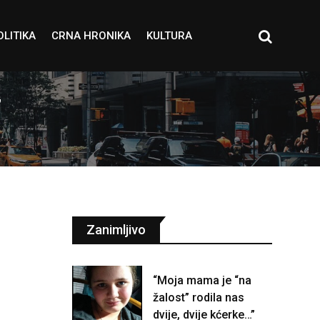
OLITIKA
CRNA HRONIKA
KULTURA
”
Zanimljivo
“Moja mama je “na
žalost” rodila nas
dvije, dvije kćerke…”