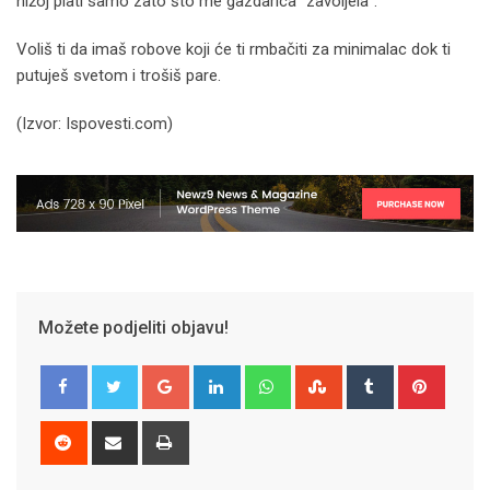
nižoj plati samo zato što me gazdarica “zavoljela”.
Voliš ti da imaš robove koji će ti rmbačiti za minimalac dok ti
putuješ svetom i trošiš pare.
(Izvor: Ispovesti.com)
Možete podjeliti objavu!
Google+
LinkedIn
Whatsapp
StumbleUpon
Tumblr
Pinter
Reddit
Share
Print
via
Email