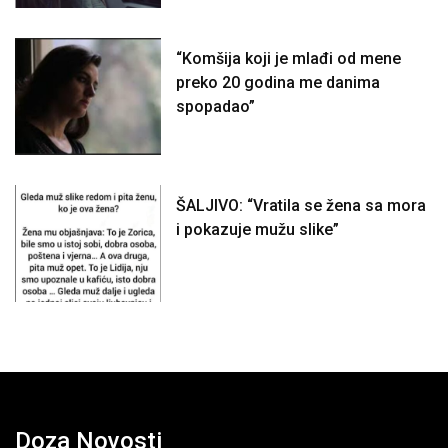
“Komšija koji je mlađi od mene
preko 20 godina me danima
spopadao”
ŠALJIVO: “Vratila se žena sa mora
i pokazuje mužu slike”
Doza Novosti