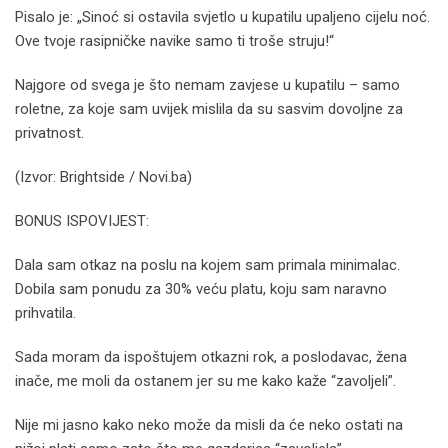
Pisalo je: „Sinoć si ostavila svjetlo u kupatilu upaljeno cijelu noć.
Ove tvoje rasipničke navike samo ti troše struju!“
Najgore od svega je što nemam zavjese u kupatilu – samo
roletne, za koje sam uvijek mislila da su sasvim dovoljne za
privatnost.
(Izvor: Brightside / Novi.ba)
BONUS ISPOVIJEST:
Dala sam otkaz na poslu na kojem sam primala minimalac.
Dobila sam ponudu za 30% veću platu, koju sam naravno
prihvatila.
Sada moram da ispoštujem otkazni rok, a poslodavac, žena
inače, me moli da ostanem jer su me kako kaže “zavoljeli”.
Nije mi jasno kako neko može da misli da će neko ostati na