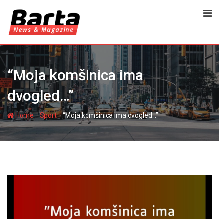
Skip
to
content
“Moja komšinica ima
dvogled…”
-
-
Home
Sport
“Moja komšinica ima dvogled…”