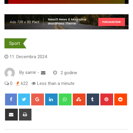
Sport
11. Decembra 2024.
By
samir
-
2 godine
0
622
Less than a minute
Google+
LinkedIn
Whatsapp
StumbleUpon
Tumblr
Pinterest
Red
Share
Print
via
Email