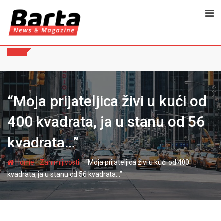
Skip
to
content
“Moja prijateljica živi u kući od
400 kvadrata, ja u stanu od 56
kvadrata…”
-
-
Home
Zanimljivosti
“Moja prijateljica živi u kući od 400
kvadrata, ja u stanu od 56 kvadrata…”