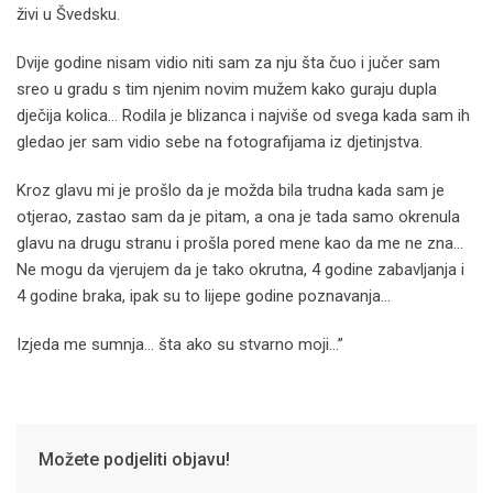
živi u Švedsku.
Dvije godine nisam vidio niti sam za nju šta čuo i jučer sam
sreo u gradu s tim njenim novim mužem kako guraju dupla
dječija kolica… Rodila je blizanca i najviše od svega kada sam ih
gledao jer sam vidio sebe na fotografijama iz djetinjstva.
Kroz glavu mi je prošlo da je možda bila trudna kada sam je
otjerao, zastao sam da je pitam, a ona je tada samo okrenula
glavu na drugu stranu i prošla pored mene kao da me ne zna…
Ne mogu da vjerujem da je tako okrutna, 4 godine zabavljanja i
4 godine braka, ipak su to lijepe godine poznavanja…
Izjeda me sumnja… šta ako su stvarno moji…”
Možete podjeliti objavu!