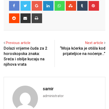
Google+
LinkedIn
Whatsapp
StumbleUpon
Tumblr
Pinter
Reddit
Share
Print
via
Email
Previous article
Next article
Dolazi vrijeme čuda za 2
“Moja kćerka je otišla kod
horoskopska znaka:
prijateljice na noćenje…”
Sreća i obilje kucaju na
njihova vrata
samir
administrator