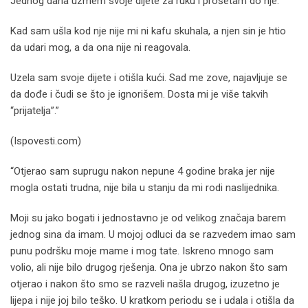
Jednog dana uzmem svoje dijete za ruku i prošetam do nje.
Kad sam ušla kod nje nije mi ni kafu skuhala, a njen sin je htio
da udari mog, a da ona nije ni reagovala.
Uzela sam svoje dijete i otišla kući. Sad me zove, najavljuje se
da dođe i čudi se što je ignorišem. Dosta mi je više takvih
“prijatelja”.”
(Ispovesti.com)
“Otjerao sam suprugu nakon nepune 4 godine braka jer nije
mogla ostati trudna, nije bila u stanju da mi rodi naslijednika.
Moji su jako bogati i jednostavno je od velikog značaja barem
jednog sina da imam. U mojoj odluci da se razvedem imao sam
punu podršku moje mame i mog tate. Iskreno mnogo sam
volio, ali nije bilo drugog rješenja. Ona je ubrzo nakon što sam
otjerao i nakon što smo se razveli našla drugog, izuzetno je
lijepa i nije joj bilo teško. U kratkom periodu se i udala i otišla da