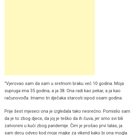
“Vjerovao sam da sam u sretnom braku već 10 godina. Moja
supruga ima 35 godina, a ja 38. Ona radi kao pekar, a ja kao
računovođa. Imamo tri dječaka starosti ispod osam godina.
Prije šest mjeseci ona je izgledala tako nesrećno. Pomislio sam
da je to zbog djece, da joj je teško da ih čuva, jer smo svi bili
zatvoreni u kući zbog pandemije. Čim je prošao prvi talas, ja
sam decu odveo kod moje majke za vikend kako bi ona mogla