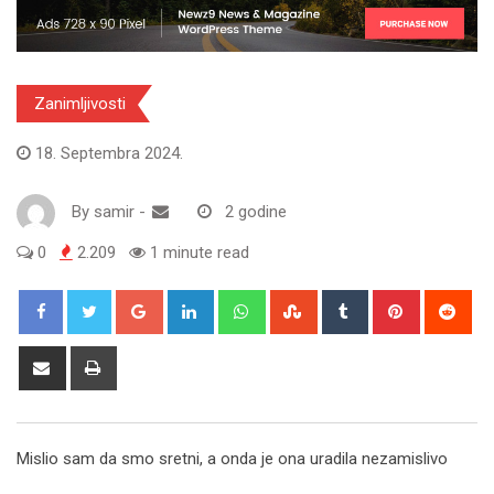
Zanimljivosti
18. Septembra 2024.
By
samir
-
2 godine
0
2.209
1 minute read
Google+
LinkedIn
Whatsapp
StumbleUpon
Tumblr
Pinterest
Red
Share
Print
via
Email
Mislio sam da smo sretni, a onda je ona uradila nezamislivo