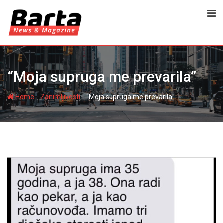
Skip
to
content
“Moja supruga me prevarila”
-
-
Home
Zanimljivosti
“Moja supruga me prevarila”