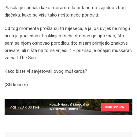
Plakala je i pričala kako moramo da ostanemo zajedno zbog
dječaka, kako se više tako nešto neće ponoviti…
Od tog momenta prošla su tri mjeseca, a ja još uvijek ne mogu
ni da je pogledam. Proklinjem sebe što sam je upoznao, što
sam sa njom osnovao porodicu, što nisam primjetio znakove
prevare, ali ništa mi to ne vrijedi…” – priznao je očajan muškarac
za sajt The Sun.
Kako biste vi savjetovali ovog muškarca?
(Stil.kurir.rs)