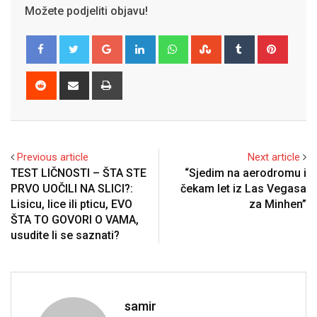
Možete podjeliti objavu!
Google+
LinkedIn
Whatsapp
StumbleUpon
Tumblr
Pinter
Reddit
Share
Print
via
Email
Previous article
Next article
TEST LIČNOSTI – ŠTA STE
“Sjedim na aerodromu i
PRVO UOČILI NA SLICI?:
čekam let iz Las Vegasa
Lisicu, lice ili pticu, EVO
za Minhen”
ŠTA TO GOVORI O VAMA,
usudite li se saznati?
samir