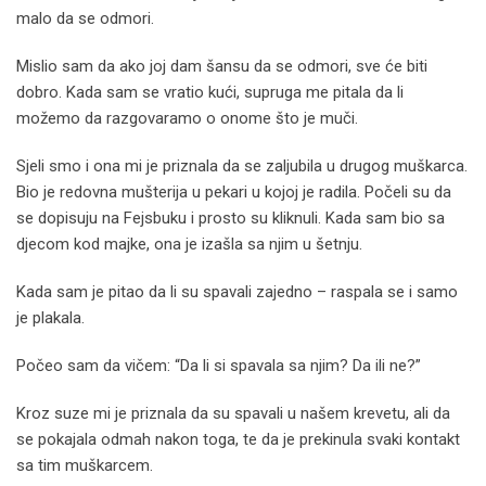
malo da se odmori.
Mislio sam da ako joj dam šansu da se odmori, sve će biti
dobro. Kada sam se vratio kući, supruga me pitala da li
možemo da razgovaramo o onome što je muči.
Sjeli smo i ona mi je priznala da se zaljubila u drugog muškarca.
Bio je redovna mušterija u pekari u kojoj je radila. Počeli su da
se dopisuju na Fejsbuku i prosto su kliknuli. Kada sam bio sa
djecom kod majke, ona je izašla sa njim u šetnju.
Kada sam je pitao da li su spavali zajedno – raspala se i samo
je plakala.
Počeo sam da vičem: “Da li si spavala sa njim? Da ili ne?”
Kroz suze mi je priznala da su spavali u našem krevetu, ali da
se pokajala odmah nakon toga, te da je prekinula svaki kontakt
sa tim muškarcem.