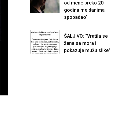
od mene preko 20
godina me danima
spopadao”
ŠALJIVO: “Vratila se
žena sa mora i
pokazuje mužu slike”