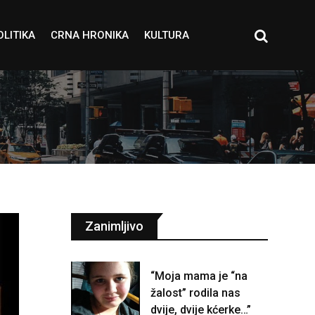
OLITIKA
CRNA HRONIKA
KULTURA
Zanimljivo
“Moja mama je “na
žalost” rodila nas
dvije, dvije kćerke…”