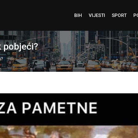
BIH
VIJESTI
SPORT
P
 pobjeći?
i?