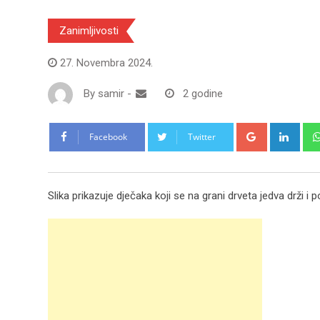
Zanimljivosti
27. Novembra 2024.
By
samir
-
2 godine
Google+
Link
Facebook
Twitter
Slika prikazuje dječaka koji se na grani drveta jedva drži i