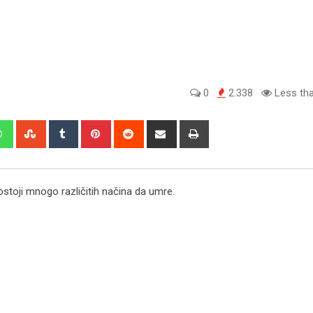
0
2.338
Less tha
edIn
Whatsapp
StumbleUpon
Tumblr
Pinterest
Reddit
Share
Print
via
Email
 postoji mnogo različitih načina da umre.