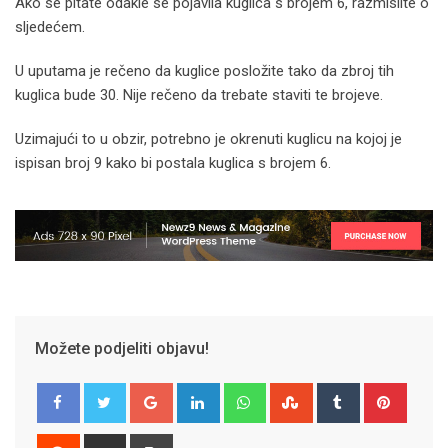
Ako se pitate odakle se pojavila kuglica s brojem 6, razmislite o
sljedećem.
U uputama je rečeno da kuglice posložite tako da zbroj tih
kuglica bude 30. Nije rečeno da trebate staviti te brojeve.
Uzimajući to u obzir, potrebno je okrenuti kuglicu na kojoj je
ispisan broj 9 kako bi postala kuglica s brojem 6.
Možete podjeliti objavu!
Google+
LinkedIn
Whatsapp
StumbleUpon
Tumblr
Pinter
Reddit
Share
Print