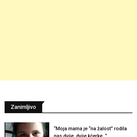
Zanimljivo
“Moja mama je “na žalost” rodila
nas dvije, dvije kćerke…”