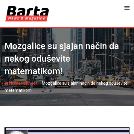
Skip
to
content
Mozgalice su sjajan način da
nekog oduševite
matematikom!
-
-
Home
Novosti
Mozgalice su sjajan način da nekog oduševite
matematikom!