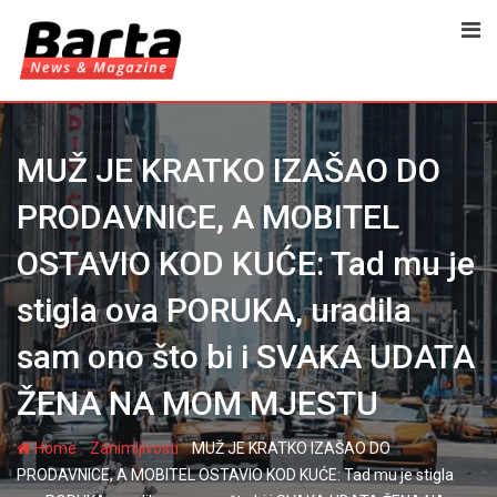
Skip
to
content
MUŽ JE KRATKO IZAŠAO DO
PRODAVNICE, A MOBITEL
OSTAVIO KOD KUĆE: Tad mu je
stigla ova PORUKA, uradila
sam ono što bi i SVAKA UDATA
ŽENA NA MOM MJESTU
-
-
Home
Zanimljivosti
MUŽ JE KRATKO IZAŠAO DO
PRODAVNICE, A MOBITEL OSTAVIO KOD KUĆE: Tad mu je stigla