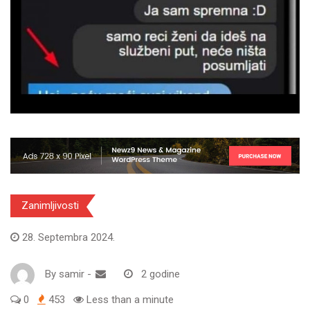
Zanimljivosti
28. Septembra 2024.
By
samir
-
2 godine
0
453
Less than a minute