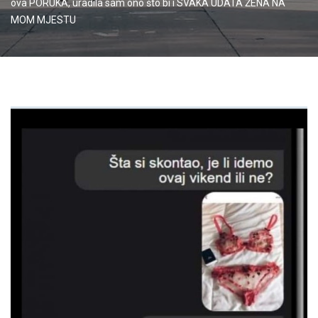
ova PORUKA, uradila sam ono što bi i SVAKA UDATA ŽENA NA
MOM MJESTU