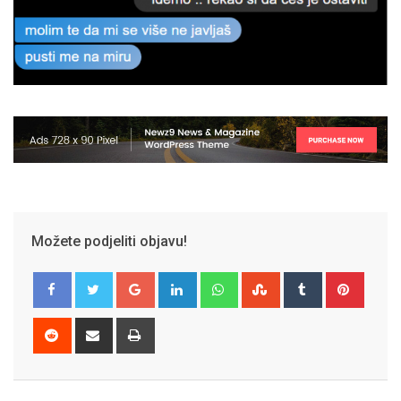
Možete podjeliti objavu!
Google+
LinkedIn
Whatsapp
StumbleUpon
Tumblr
Pinter
Reddit
Share
Print
via
Email