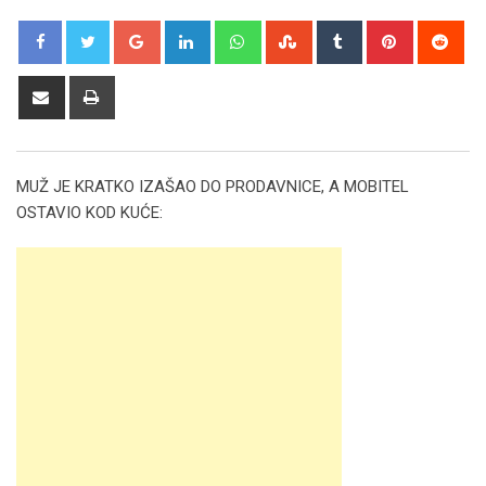
Google+
LinkedIn
Whatsapp
StumbleUpon
Tumblr
Pinterest
Red
Share
Print
via
Email
MUŽ JE KRATKO IZAŠAO DO PRODAVNICE, A MOBITEL
OSTAVIO KOD KUĆE: