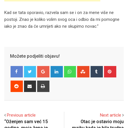
Kad se tata oporavio, razvela sam se i on za mene više ne
postoji. Znao je koliko volim svog oca i odbio da mi pomogne
iako je znao da će umrijeti ako ne skupimo novac.”
Možete podjeliti objavu!
Google+
LinkedIn
Whatsapp
StumbleUpon
Tumblr
Pinter
Reddit
Share
Print
via
Email
Previous article
Next article
“Oženjen sam već 15
Otac je ostavio moju
godina, moja žena je
majku kada je bila trudna