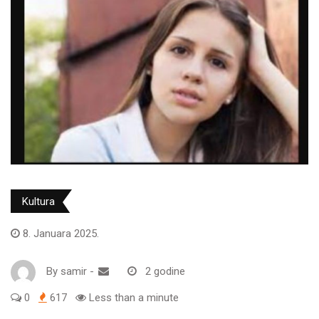
Kultura
8. Januara 2025.
By
samir
-
2 godine
0
617
Less than a minute