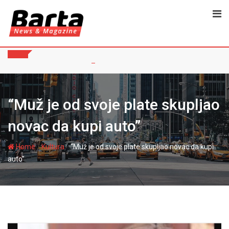
Skip
to
content
“Muž je od svoje plate skupljao
novac da kupi auto”
-
-
Home
Kultura
“Muž je od svoje plate skupljao novac da kupi
auto”