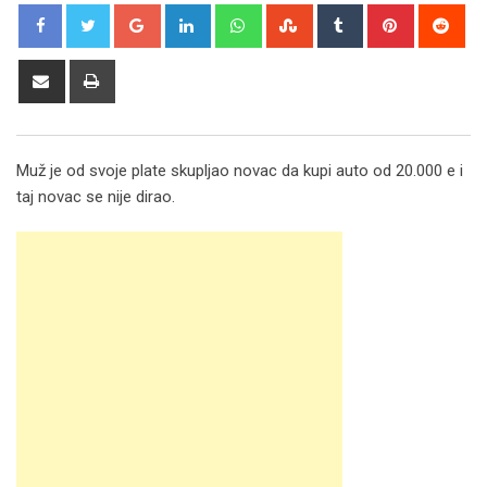
Google+
LinkedIn
Whatsapp
StumbleUpon
Tumblr
Pinterest
Red
Share
Print
via
Email
Muž je od svoje plate skupljao novac da kupi auto od 20.000 e i
taj novac se nije dirao.