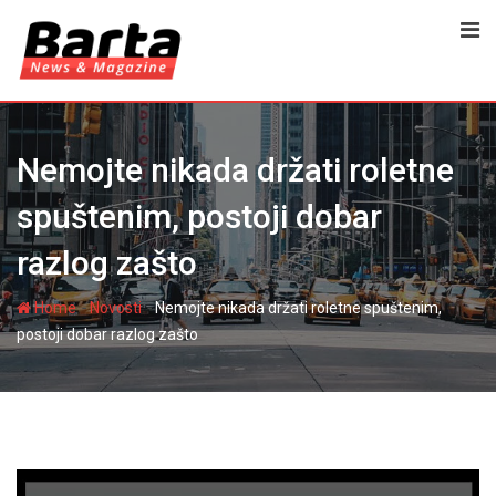
Skip
to
content
Nemojte nikada držati roletne
spuštenim, postoji dobar
razlog zašto
-
-
Home
Novosti
Nemojte nikada držati roletne spuštenim,
postoji dobar razlog zašto