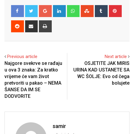
Google+
LinkedIn
Whatsapp
StumbleUpon
Tumblr
Pinter
Reddit
Share
Print
via
Email
Previous article
Next article
Najgore svekrve se rađaju
OSJETITE JAK MIRIS
u ova 3 znaka: Za kratko
URINA KAD USTANETE SA
vrijeme će vam život
WC ŠOLJE: Evo od čega
pretvoriti u pakao – NEMA
bolujete
ŠANSE DA IM SE
DODVORITE
samir