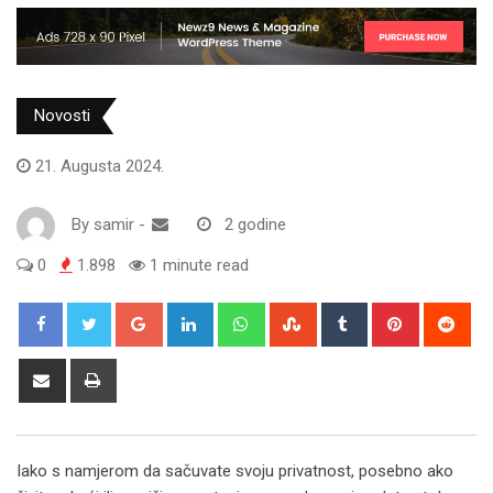
Novosti
21. Augusta 2024.
By
samir
-
2 godine
0
1.898
1 minute read
Google+
LinkedIn
Whatsapp
StumbleUpon
Tumblr
Pinterest
Red
Share
Print
via
Email
Iako s namjerom da sačuvate svoju privatnost, posebno ako