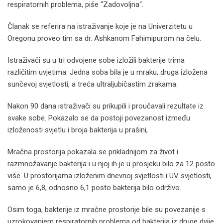
respiratornih problema, piše “Zadovoljna“.
Članak se referira na istraživanje koje je na Univerzitetu u
Oregonu proveo tim sa dr. Ashkanom Fahimipurom na čelu.
Istraživači su u tri odvojene sobe izložili bakterije trima
različitim uvjetima. Jedna soba bila je u mraku, druga izložena
sunčevoj svjetlosti, a treća ultraljubičastim zrakama.
Nakon 90 dana istraživači su prikupili i proučavali rezultate iz
svake sobe. Pokazalo se da postoji povezanost između
izloženosti svjetlu i broja bakterija u prašini,
Mračna prostorija pokazala se prikladnijom za život i
razmnožavanje bakterija i u njoj ih je u prosjeku bilo za 12 posto
više. U prostorijama izloženim dnevnoj svjetlosti i UV svjetlosti,
samo je 6,8, odnosno 6,1 posto bakterija bilo održivo.
Osim toga, bakterije iz mračne prostorije bile su povezanije s
uzrokovanjem respiratornih problema od bakterija iz druge dvije