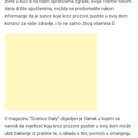
živite u kući ili na nižim spratovima zgrade, svoje roletne tokom
dana držite spuštenima, možda se predomislite nakon
informacije da je sunce koje kroz prozore pustite u svoj dom
korisno za vaše zdravlje, i to ne samo zbog vitamina D.
U magazinu “Science Daily” objavljen je članak u kojem se
navodi da svjetlost koju kroz prozore pustite u svoj dom može
ubiti bakterije iz prašine te, u skladu s tim, pomoći u smanjenju