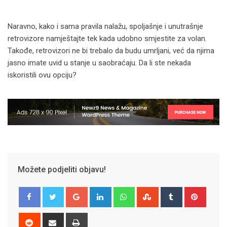
Naravno, kako i sama pravila nalažu, spoljašnje i unutrašnje
retrovizore namještajte tek kada udobno smjestite za volan.
Takođe, retrovizori ne bi trebalo da budu umrljani, već da njima
jasno imate uvid u stanje u saobraćaju. Da li ste nekada
iskoristili ovu opciju?
Možete podjeliti objavu!
Google+
LinkedIn
Whatsapp
StumbleUpon
Tumblr
Pinter
Reddit
Share
Print