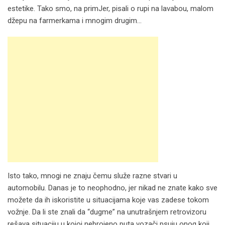
estetike. Tako smo, na primJer, pisali o rupi na lavabou, malom
džepu na farmerkama i mnogim drugim…
Isto tako, mnogi ne znaju čemu služe razne stvari u
automobilu. Danas je to neophodno, jer nikad ne znate kako sve
možete da ih iskoristite u situacijama koje vas zadese tokom
vožnje. Da li ste znali da “dugme” na unutrašnjem retrovizoru
rešava situaciju u kojoj nebrojeno puta vozači psuju onog koji