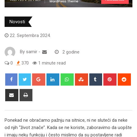
Novosti
22. Septembra 2024.
By
samir
-
2 godine
0
370
1 minute read
Google+
LinkedIn
Whatsapp
StumbleUpon
Tumblr
Pinterest
Red
Share
Print
via
Email
Ponekad ne obraćamo pažnju na sitnice, ni ne sluteći da neke
od njih “život znače”. Kada se ne koriste, zaboravimo da uopšte
i imaju neku funkciju i često mislimo da su postavljene radi