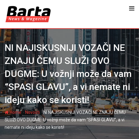
Skip
to
content
NI NAJISKUSNIJI VOZAČI NE
ZNAJU ČEMU SLUŽI OVO
DUGME: U vožnji može da vam
“SPASI GLAVU”, a vi nemate ni
ideju kako se koristi!
-
-
Home
Novosti
NI NAJISKUSNIJI VOZAČI NE ZNAJU ČEMU
SLUŽI OVO DUGME: U vožnji može da vam “SPASI GLAVU”, a vi
nemate ni ideju kako se koristi!