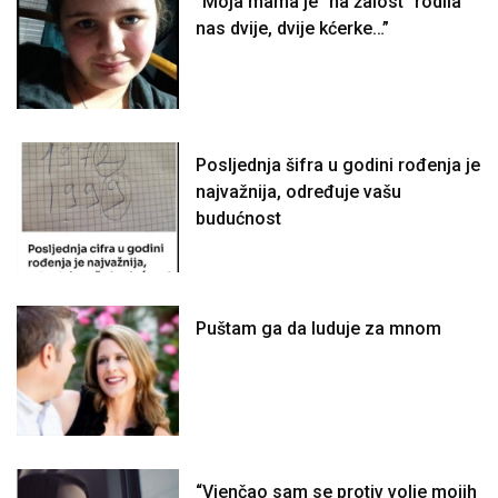
“Moja mama je “na žalost” rodila
nas dvije, dvije kćerke…”
Posljednja šifra u godini rođenja je
najvažnija, određuje vašu
budućnost
Puštam ga da luduje za mnom
“Vjenčao sam se protiv volje mojih