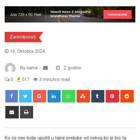
Zanimljivosti
16. Oktobra 2024.
By
samir
-
2 godine
0
517
3 minutes read
Google+
LinkedIn
Whatsapp
StumbleUpon
Tumblr
Pinterest
Red
Share
Print
via
Email
Ko će nas bolje uputiti u tajne preljube od nekog ko je bio ta