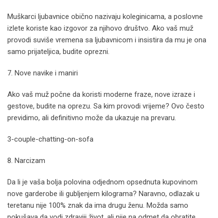
Muškarci ljubavnice obično nazivaju koleginicama, a poslovne
izlete koriste kao izgovor za njihovo društvo. Ako vaš muž
provodi suviše vremena sa ljubavnicom i insistira da mu je ona
samo prijateljica, budite oprezni.
7. Nove navike i maniri
Ako vaš muž počne da koristi moderne fraze, nove izraze i
gestove, budite na oprezu. Sa kim provodi vrijeme? Ovo često
previdimo, ali definitivno može da ukazuje na prevaru.
3-couple-chatting-on-sofa
8. Narcizam
Da li je vaša bolja polovina odjednom opsednuta kupovinom
nove garderobe ili gubljenjem kilograma? Naravno, odlazak u
teretanu nije 100% znak da ima drugu ženu. Možda samo
pokušava da vodi zdraviji život, ali nije na odmet da obratite