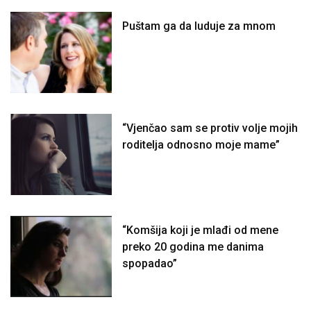
Puštam ga da luduje za mnom
“Vjenčao sam se protiv volje mojih
roditelja odnosno moje mame”
“Komšija koji je mlađi od mene
preko 20 godina me danima
spopadao”