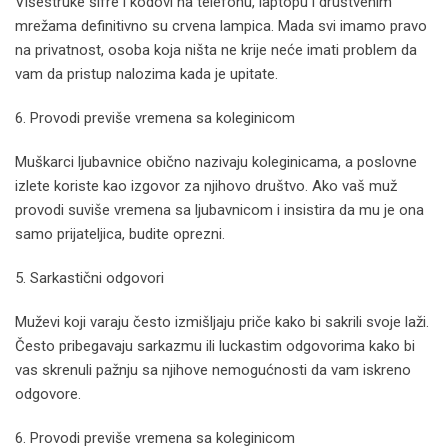
Višestruke šifre i kodovi na telefonu, laptopu i društvenim
mrežama definitivno su crvena lampica. Mada svi imamo pravo
na privatnost, osoba koja ništa ne krije neće imati problem da
vam da pristup nalozima kada je upitate.
6. Provodi previše vremena sa koleginicom
Muškarci ljubavnice obično nazivaju koleginicama, a poslovne
izlete koriste kao izgovor za njihovo društvo. Ako vaš muž
provodi suviše vremena sa ljubavnicom i insistira da mu je ona
samo prijateljica, budite oprezni.
5. Sarkastični odgovori
Muževi koji varaju često izmišljaju priče kako bi sakrili svoje laži.
Često pribegavaju sarkazmu ili luckastim odgovorima kako bi
vas skrenuli pažnju sa njihove nemogućnosti da vam iskreno
odgovore.
6. Provodi previše vremena sa koleginicom