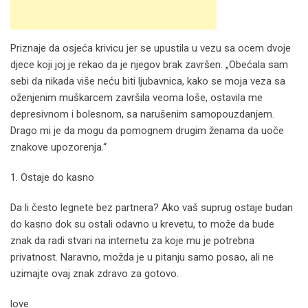
Priznaje da osjeća krivicu jer se upustila u vezu sa ocem dvoje
djece koji joj je rekao da je njegov brak završen. „Obećala sam
sebi da nikada više neću biti ljubavnica, kako se moja veza sa
oženjenim muškarcem završila veoma loše, ostavila me
depresivnom i bolesnom, sa narušenim samopouzdanjem.
Drago mi je da mogu da pomognem drugim ženama da uoče
znakove upozorenja.“
1. Ostaje do kasno
Da li često legnete bez partnera? Ako vaš suprug ostaje budan
do kasno dok su ostali odavno u krevetu, to može da bude
znak da radi stvari na internetu za koje mu je potrebna
privatnost. Naravno, možda je u pitanju samo posao, ali ne
uzimajte ovaj znak zdravo za gotovo.
love