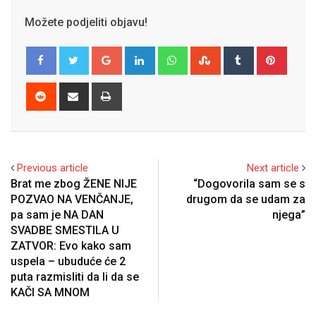
Možete podjeliti objavu!
Google+
LinkedIn
Whatsapp
StumbleUpon
Tumblr
Pinter
Reddit
Share
Print
via
Email
Previous article
Next article
Brat me zbog ŽENE NIJE
“Dogovorila sam se s
POZVAO NA VENČANJE,
drugom da se udam za
pa sam je NA DAN
njega”
SVADBE SMESTILA U
ZATVOR: Evo kako sam
uspela – ubuduće će 2
puta razmisliti da li da se
KAČI SA MNOM