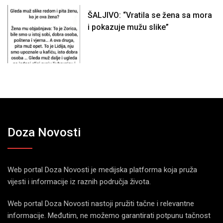
ŠALJIVO: “Vratila se žena sa mora
i pokazuje mužu slike”
Doza Novosti
Web portal Doza Novosti je medijska platforma koja pruža
vijesti i informacije iz raznih područja života.
Web portal Doza Novosti nastoji pružiti tačne i relevantne
informacije. Međutim, ne možemo garantirati potpunu tačnost