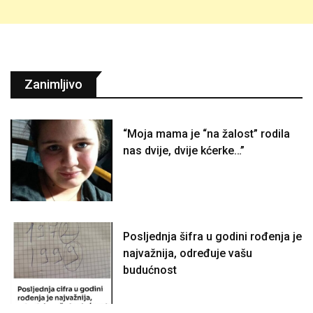
Zanimljivo
“Moja mama je “na žalost” rodila
nas dvije, dvije kćerke…”
Posljednja šifra u godini rođenja je
najvažnija, određuje vašu
budućnost