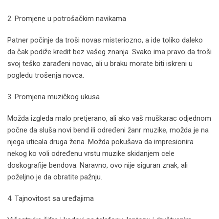
2. Promjene u potrošačkim navikama
Patner počinje da troši novas misteriozno, a ide toliko daleko
da čak podiže kredit bez vašeg znanja. Svako ima pravo da troši
svoj teško zarađeni novac, ali u braku morate biti iskreni u
pogledu trošenja novca.
3. Promjena muzičkog ukusa
Možda izgleda malo pretjerano, ali ako vaš muškarac odjednom
počne da sluša novi bend ili određeni žanr muzike, možda je na
njega uticala druga žena. Možda pokušava da impresionira
nekog ko voli određenu vrstu muzike skidanjem cele
doskografije bendova. Naravno, ovo nije siguran znak, ali
poželjno je da obratite pažnju.
4. Tajnovitost sa uređajima