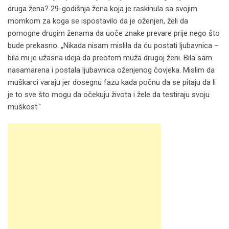
druga žena? 29-godišnja žena koja je raskinula sa svojim
momkom za koga se ispostavilo da je oženjen, želi da
pomogne drugim ženama da uoče znake prevare prije nego što
bude prekasno. „Nikada nisam mislila da ću postati ljubavnica –
bila mi je užasna ideja da preotem muža drugoj ženi. Bila sam
nasamarena i postala ljubavnica oženjenog čovjeka. Mislim da
muškarci varaju jer dosegnu fazu kada počnu da se pitaju da li
je to sve što mogu da očekuju života i žele da testiraju svoju
muškost.“