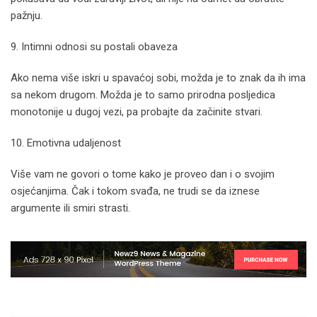
pažnju.
9. Intimni odnosi su postali obaveza
Ako nema više iskri u spavaćoj sobi, možda je to znak da ih ima
sa nekom drugom. Možda je to samo prirodna posljedica
monotonije u dugoj vezi, pa probajte da začinite stvari.
10. Emotivna udaljenost
Više vam ne govori o tome kako je proveo dan i o svojim
osjećanjima. Čak i tokom svađa, ne trudi se da iznese
argumente ili smiri strasti.