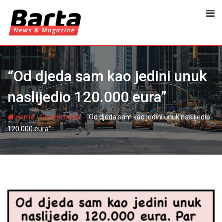
Skip
to
content
“Od djeda sam kao jedini unuk
naslijedio 120.000 eura”
-
-
Home
Crna Hronika
“Od djeda sam kao jedini unuk naslijedio
120.000 eura”