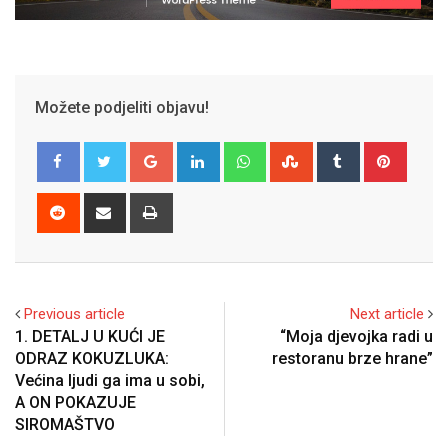
Možete podjeliti objavu!
Google+
LinkedIn
Whatsapp
StumbleUpon
Tumblr
Pinter
Reddit
Share
Print
via
Email
Previous article
Next article
1. DETALJ U KUĆI JE
“Moja djevojka radi u
ODRAZ KOKUZLUKA:
restoranu brze hrane”
Većina ljudi ga ima u sobi,
A ON POKAZUJE
SIROMAŠTVO