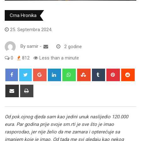
Crna Hronika
25. Septembra 2024.
By
samir
-
2 godine
0
812
Less than a minute
Google+
LinkedIn
Whatsapp
StumbleUpon
Tumblr
Pinterest
Red
Share
Print
via
Email
Od pok.ojnog djeda sam kao jedini unuk naslijedio 120.000
eura. Par godina prije svoje sm.rti je sve što je imao
rasporodao, jer nije želio da me zamara i opterećuje sa
imanjem koje je imao. Od tada me svi gledaju kao nekog