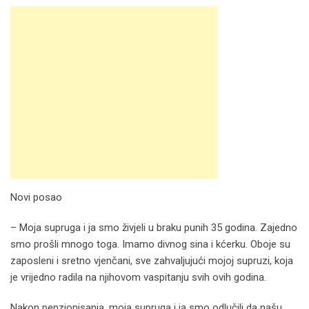
Novi posao
– Moja supruga i ja smo živjeli u braku punih 35 godina. Zajedno
smo prošli mnogo toga. Imamo divnog sina i kćerku. Oboje su
zaposleni i sretno vjenčani, sve zahvaljujući mojoj supruzi, koja
je vrijedno radila na njihovom vaspitanju svih ovih godina.
Nakon penzionisanja, moja supruga i ja smo odlučili da našu