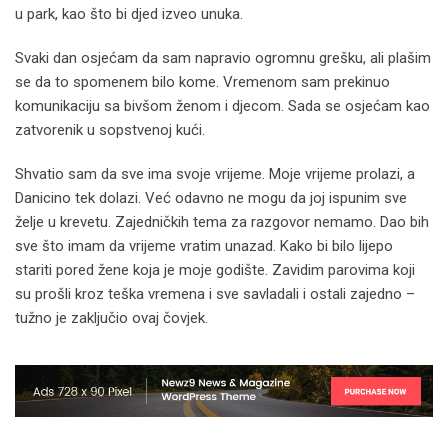
u park, kao što bi djed izveo unuka.
Svaki dan osjećam da sam napravio ogromnu grešku, ali plašim
se da to spomenem bilo kome. Vremenom sam prekinuo
komunikaciju sa bivšom ženom i djecom. Sada se osjećam kao
zatvorenik u sopstvenoj kući.
Shvatio sam da sve ima svoje vrijeme. Moje vrijeme prolazi, a
Danicino tek dolazi. Već odavno ne mogu da joj ispunim sve
želje u krevetu. Zajedničkih tema za razgovor nemamo. Dao bih
sve što imam da vrijeme vratim unazad. Kako bi bilo lijepo
stariti pored žene koja je moje godište. Zavidim parovima koji
su prošli kroz teška vremena i sve savladali i ostali zajedno –
tužno je zaključio ovaj čovjek.