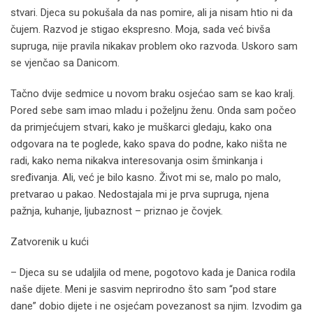
stvari. Djeca su pokušala da nas pomire, ali ja nisam htio ni da
čujem. Razvod je stigao ekspresno. Moja, sada već bivša
supruga, nije pravila nikakav problem oko razvoda. Uskoro sam
se vjenčao sa Danicom.
Tačno dvije sedmice u novom braku osjećao sam se kao kralj.
Pored sebe sam imao mladu i poželjnu ženu. Onda sam počeo
da primjećujem stvari, kako je muškarci gledaju, kako ona
odgovara na te poglede, kako spava do podne, kako ništa ne
radi, kako nema nikakva interesovanja osim šminkanja i
sređivanja. Ali, već je bilo kasno. Život mi se, malo po malo,
pretvarao u pakao. Nedostajala mi je prva supruga, njena
pažnja, kuhanje, ljubaznost – priznao je čovjek.
Zatvorenik u kući
– Djeca su se udaljila od mene, pogotovo kada je Danica rodila
naše dijete. Meni je sasvim neprirodno što sam “pod stare
dane” dobio dijete i ne osjećam povezanost sa njim. Izvodim ga