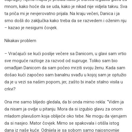
mnom, kako hoće da se uda, kako je nikad nije vidjela takvu. Sva
ta priča mi je nevjerovatno prijala. Na kraju večeri, Danica i ja
smo došli do zaključka kako treba da se razvedem i oženim nju
– kazao je nesigurni čovjek.
Nikakav problem
– Vraćajući se kući poslije večere sa Danicom, u glavi sam vrtio
sve moguće razloge za razvod od supruge. Toliko sam bio
omađijan Danicom da sam počeo mrziti svoju ženu. Kada sam
došao kući započeo sam banalnu svađu u kojoj sam je optužio
da je u vezi sa našim popom, jer, zašto bi inače stalno visila u
crkvi?
Ona me samo blijedo gledala, da bi onda mirno rekla: “Vidim ja
da nisam ja ovdje u pitanju. Mora da si izgubio glavu za onom
mladom plavušom koja oblijeće oko tebe. Ne mogu da vjerujem
da si nasjeo. Mator čovjek. Mirno se spakovala i otišla istog
dana iz naše kuće. Odnijela je sa sobom samo najosnovnije