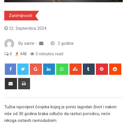
Zanimljivosti
22. Septembra 2024.
By
samir
-
2 godine
0
448
3 minutes read
Google+
LinkedIn
Whatsapp
StumbleUpon
Tumblr
Pinterest
Red
Share
Print
via
Email
Tužna ispovijest čovjeka kojeg je ponio lagodan život i nakon
više od 30 godina braka odlučio da rasturi porodicu, neće
nikoga ostaviti ravnodušnim.