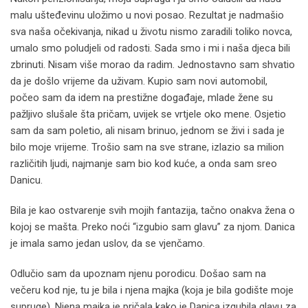
malu ušteđevinu uložimo u novi posao. Rezultat je nadmašio
sva naša očekivanja, nikad u životu nismo zaradili toliko novca,
umalo smo poludjeli od radosti. Sada smo i mi i naša djeca bili
zbrinuti. Nisam više morao da radim. Jednostavno sam shvatio
da je došlo vrijeme da uživam. Kupio sam novi automobil,
počeo sam da idem na prestižne događaje, mlade žene su
pažljivo slušale šta pričam, uvijek se vrtjele oko mene. Osjetio
sam da sam poletio, ali nisam brinuo, jednom se živi i sada je
bilo moje vrijeme. Trošio sam na sve strane, izlazio sa milion
različitih ljudi, najmanje sam bio kod kuće, a onda sam sreo
Danicu.
Bila je kao ostvarenje svih mojih fantazija, tačno onakva žena o
kojoj se mašta. Preko noći “izgubio sam glavu” za njom. Danica
je imala samo jedan uslov, da se vjenčamo.
Odlučio sam da upoznam njenu porodicu. Došao sam na
večeru kod nje, tu je bila i njena majka (koja je bila godište moje
supruge). Njena majka je pričala kako je Danica izgubila glavu za