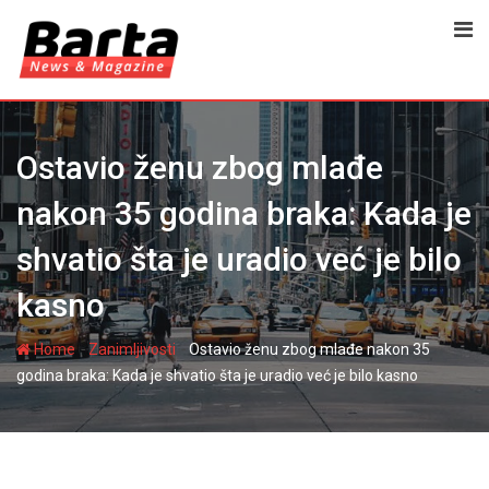
Skip
to
content
Ostavio ženu zbog mlađe
nakon 35 godina braka: Kada je
shvatio šta je uradio već je bilo
kasno
-
-
Home
Zanimljivosti
Ostavio ženu zbog mlađe nakon 35
godina braka: Kada je shvatio šta je uradio već je bilo kasno