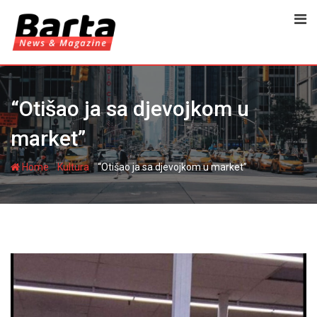
Skip
to
content
“Otišao ja sa djevojkom u
market”
-
-
Home
Kultura
“Otišao ja sa djevojkom u market”