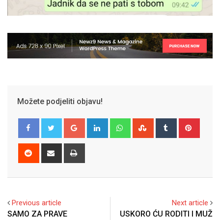
Možete podjeliti objavu!
Google+
LinkedIn
Whatsapp
StumbleUpon
Tumblr
Pinter
Reddit
Share
Print
via
Email
Previous article
Next article
SAMO ZA PRAVE
USKORO ĆU RODITI I MUŽ