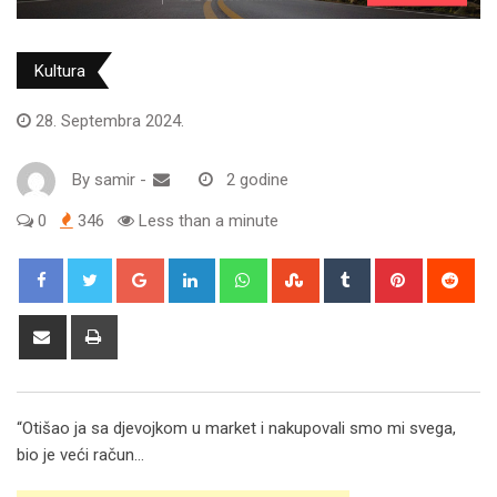
Kultura
28. Septembra 2024.
By
samir
-
2 godine
0
346
Less than a minute
Google+
LinkedIn
Whatsapp
StumbleUpon
Tumblr
Pinterest
Red
Share
Print
via
Email
“Otišao ja sa djevojkom u market i nakupovali smo mi svega,
bio je veći račun…