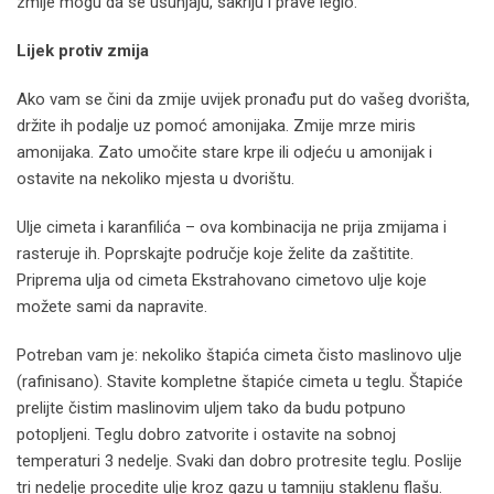
zmije mogu da se ušunjaju, sakriju i prave leglo.
Lijek protiv zmija
Ako vam se čini da zmije uvijek pronađu put do vašeg dvorišta,
držite ih podalje uz pomoć amonijaka. Zmije mrze miris
amonijaka. Zato umočite stare krpe ili odjeću u amonijak i
ostavite na nekoliko mjesta u dvorištu.
Ulje cimeta i karanfilića – ova kombinacija ne prija zmijama i
rasteruje ih. Poprskajte područje koje želite da zaštitite.
Priprema ulja od cimeta Ekstrahovano cimetovo ulje koje
možete sami da napravite.
Potreban vam je: nekoliko štapića cimeta čisto maslinovo ulje
(rafinisano). Stavite kompletne štapiće cimeta u teglu. Štapiće
prelijte čistim maslinovim uljem tako da budu potpuno
potopljeni. Teglu dobro zatvorite i ostavite na sobnoj
temperaturi 3 nedelje. Svaki dan dobro protresite teglu. Poslije
tri nedelje procedite ulje kroz gazu u tamniju staklenu flašu.