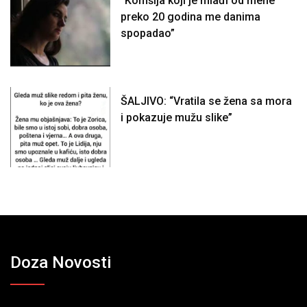
“Komšija koji je mlađi od mene
preko 20 godina me danima
spopadao”
ŠALJIVO: “Vratila se žena sa mora
i pokazuje mužu slike”
Doza Novosti