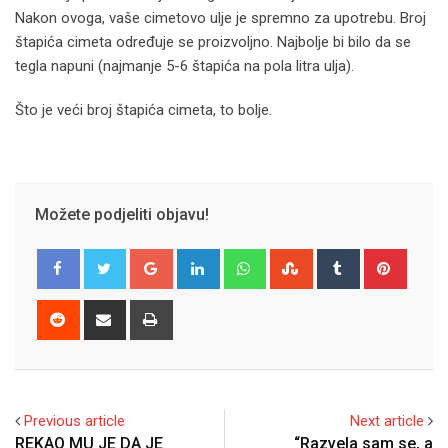
Nakon ovoga, vaše cimetovo ulje je spremno za upotrebu. Broj
štapića cimeta određuje se proizvoljno. Najbolje bi bilo da se
tegla napuni (najmanje 5-6 štapića na pola litra ulja).
Što je veći broj štapića cimeta, to bolje.
Možete podjeliti objavu!
Google+
LinkedIn
Whatsapp
StumbleUpon
Tumblr
Pinter
Reddit
Share
Print
via
Email
Previous article
Next article
REKAO MU JE DA JE
“Razvela sam se, a