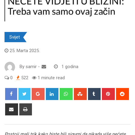
Svijet
25. Marta 2025.
By
samir
-
1 godina
0
522
1 minute read
Google+
LinkedIn
Whatsapp
StumbleUpon
Tumblr
Pinterest
Red
Share
Print
via
Email
Postoji mali trik kako biste bili sigurni da nikada više nećete