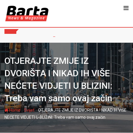
Skip
to
content
OTJERAJTE ZMIJE IZ
DVORIŠTA I NIKAD IH VIŠE
NEĆETE VIDJETI U BLIZINI:
Treba vam samo ovaj začin
-
-
Home
Svijet
OTJERAJTE ZMIJE IZ DVORIŠTA I NIKAD IH VIŠE
NEĆETE VIDJETI U BLIZINI: Treba vam samo ovaj začin