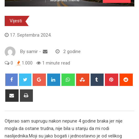
Vijesti
17. Septembra 2024.
By
samir
-
2 godine
0
1.000
1 minute read
Google+
LinkedIn
Whatsapp
StumbleUpon
Tumblr
Pinterest
Red
Share
Print
via
Email
Otjerao sam suprugu nakon nepune 4 godine braka jer nije
mogla da ostane trudna, nije bila u stanju da mi rodi
naslijednika.Moji su jako bogati i jednostavno je od velikog