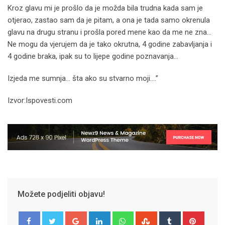
Kroz glavu mi je prošlo da je možda bila trudna kada sam je
otjerao, zastao sam da je pitam, a ona je tada samo okrenula
glavu na drugu stranu i prošla pored mene kao da me ne zna…
Ne mogu da vjerujem da je tako okrutna, 4 godine zabavljanja i
4 godine braka, ipak su to lijepe godine poznavanja…
Izjeda me sumnja… šta ako su stvarno moji….”
Izvor:Ispovesti.com
Možete podjeliti objavu!
Google+
LinkedIn
Whatsapp
StumbleUpon
Tumblr
Pinter