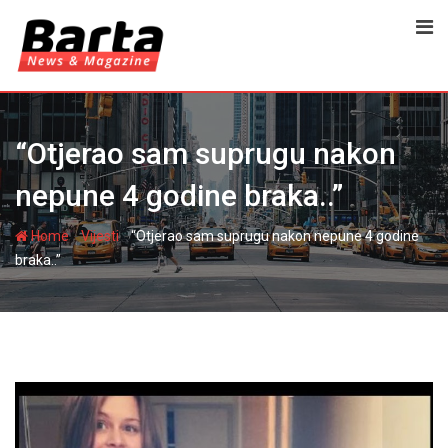
Skip
to
content
“Otjerao sam suprugu nakon
nepune 4 godine braka..”
-
-
Home
Vijesti
“Otjerao sam suprugu nakon nepune 4 godine
braka..”