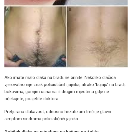
Ako imate malo dlaka na bradi, ne brinite. Nekoliko dlačica
vjerovatno nije znak policističnih jajnika, ali ako ‘bujaju’ na bradi,
bokovima, gornjim usnama ili drugim mjestima gdje ne
očekujete, posjetite doktora.
Pretjerana dlakavost, odnosno hirzutizam treći je glavni
simptom sindroma policističnih jajnika.
Gubitak dlaka na mjestima na kojima ne želite