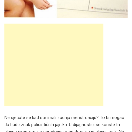
Ne sjećate se kad ste imali zadnju menstruaciju? To bi mogao
da bude znak policističnih jajnika. U dijagnostici se koriste tri
glavna simptoma, a neredovna menstruacija je glavni znak. Ne