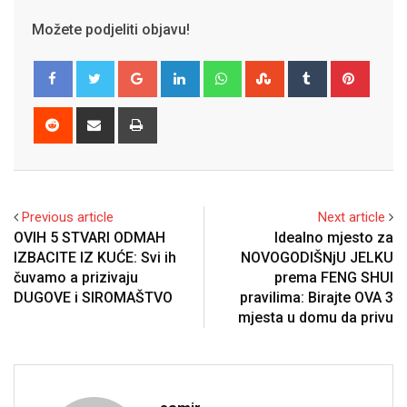
Možete podjeliti objavu!
Google+
LinkedIn
Whatsapp
StumbleUpon
Tumblr
Pinter
Reddit
Share
Print
via
Email
Previous article
Next article
OVIH 5 STVARI ODMAH
Idealno mjesto za
IZBACITE IZ KUĆE: Svi ih
NOVOGODIŠNjU JELKU
čuvamo a prizivaju
prema FENG SHUI
DUGOVE i SIROMAŠTVO
pravilima: Birajte OVA 3
mjesta u domu da privu