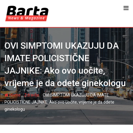
Skip
to
content
OVI SIMPTOMI UKAZUJU DA
IMATE POLICISTIČNE
JAJNIKE: Ako ovo uočite,
vrijeme je da odete ginekologu
-
-
Home
Zdravlje
OVI SIMPTOMI UKAZUJU DA IMATE
POLICISTIČNE JAJNIKE: Ako ovo uočite, vrijeme je da odete
ginekologu