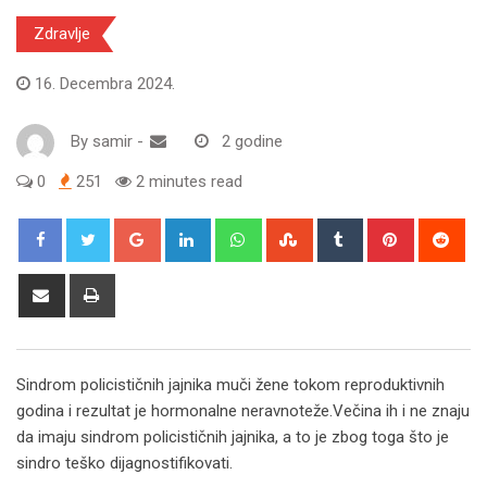
Zdravlje
16. Decembra 2024.
By
samir
-
2 godine
0
251
2 minutes read
Google+
LinkedIn
Whatsapp
StumbleUpon
Tumblr
Pinterest
Red
Share
Print
via
Email
Sindrom policističnih jajnika muči žene tokom reproduktivnih
godina i rezultat je hormonalne neravnoteže.Večina ih i ne znaju
da imaju sindrom policističnih jajnika, a to je zbog toga što je
sindro teško dijagnostifikovati.