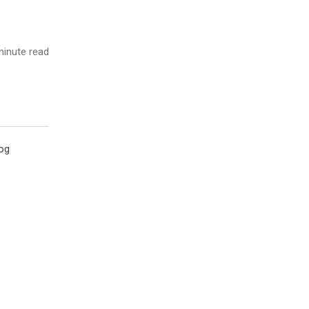
inute read
nog