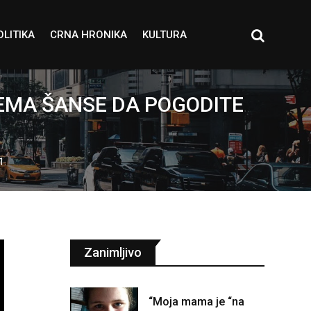
OLITIKA
CRNA HRONIKA
KULTURA
o! NEMA ŠANSE DA POGODITE
1.
Zanimljivo
“Moja mama je “na