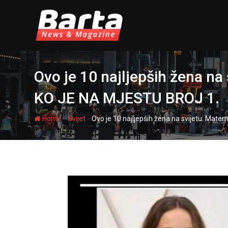
Skip
to
content
Ovo je 10 najljepših žena 
KO JE NA MJESTU BROJ 1.
-
-
Home
Svijet
Ovo je 10 najljepših žena na svijetu: M