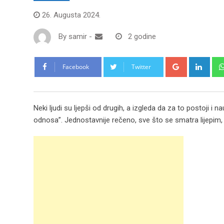
26. Augusta 2024.
By
samir
-
2 godine
Google+
Link
Facebook
Twitter
Neki ljudi su ljepši od drugih, a izgleda da za to postoji i 
odnosa”. Jednostavnije rečeno, sve što se smatra lijepim, to