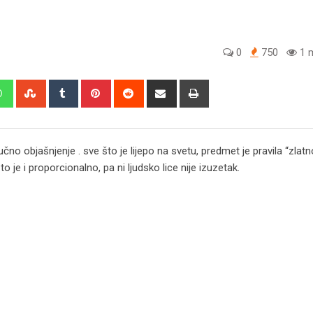
0
750
1 m
edIn
Whatsapp
StumbleUpon
Tumblr
Pinterest
Reddit
Share
Print
via
Email
naučno objašnjenje . sve što je lijepo na svetu, predmet je pravila “zlat
 je i proporcionalno, pa ni ljudsko lice nije izuzetak.