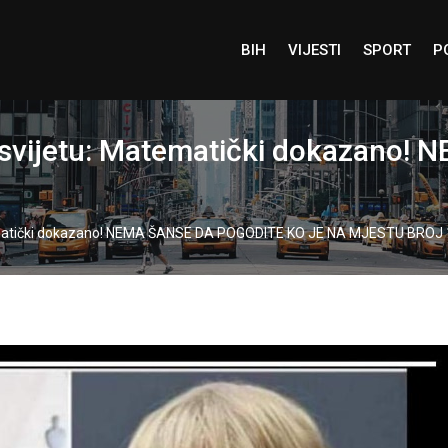
BIH
VIJESTI
SPORT
P
na svijetu: Matematički dokazan
atematički dokazano! NEMA ŠANSE DA POGODITE KO JE NA MJESTU BROJ 