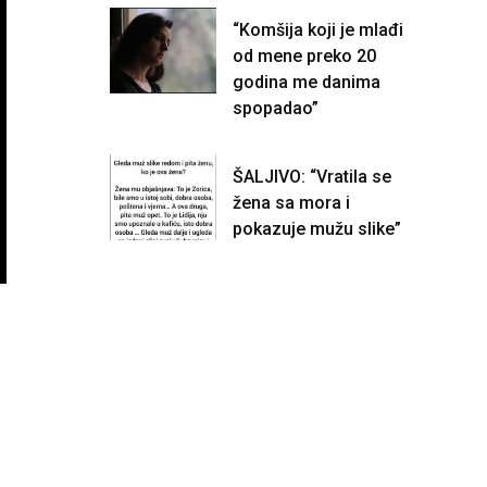
“Komšija koji je mlađi
od mene preko 20
godina me danima
spopadao”
ŠALJIVO: “Vratila se
žena sa mora i
pokazuje mužu slike”