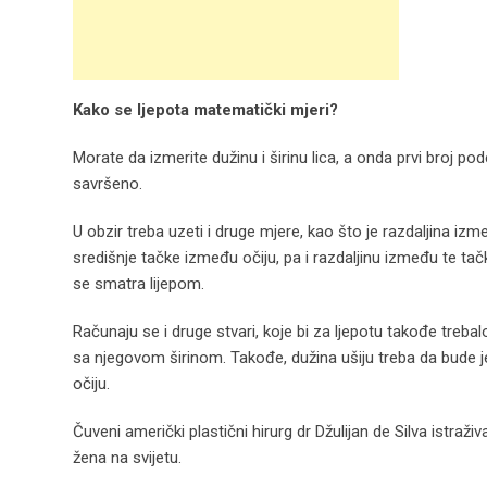
Kako se ljepota matematički mjeri?
Morate da izmerite dužinu i širinu lica, a onda prvi broj pod
savršeno.
U obzir treba uzeti i druge mjere, kao što je razdaljina iz
središnje tačke između očiju, pa i razdaljinu između te tačk
se smatra lijepom.
Računaju se i druge stvari, koje bi za ljepotu takođe treba
sa njegovom širinom. Takođe, dužina ušiju treba da bude j
očiju.
Čuveni američki plastični hirurg dr Džulijan de Silva istra
žena na svijetu.