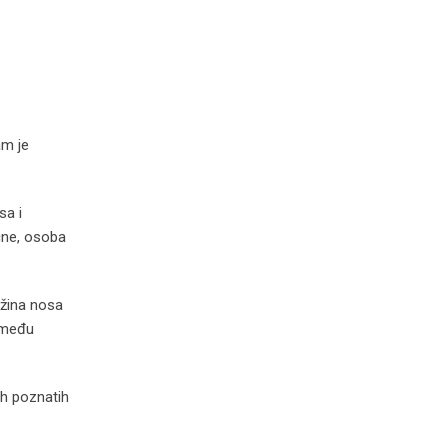
am je
sa i
ične, osoba
užina nosa
između
ih poznatih