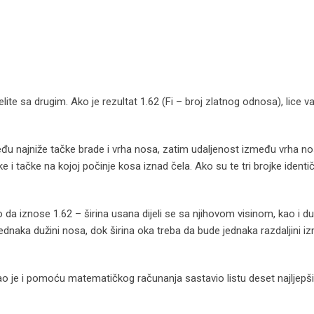
elite sa drugim. Ako je rezultat 1.62 (Fi – broj zlatnog odnosa), lice v
među najniže tačke brade i vrha nosa, zatim udaljenost između vrha no
e i tačke na kojoj počinje kosa iznad čela. Ako su te tri brojke ident
lo da iznose 1.62 – širina usana dijeli se sa njihovom visinom, kao i d
ednaka dužini nosa, dok širina oka treba da bude jednaka razdaljini 
živao je i pomoću matematičkog računanja sastavio listu deset najljepš