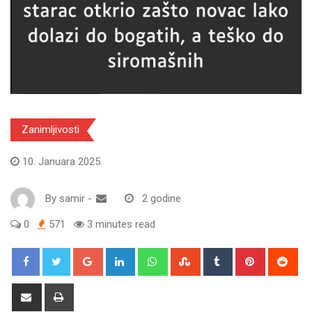
Zanimljivosti
10. Januara 2025.
By
samir
-
2 godine
0
571
3 minutes read
Google+
LinkedIn
Whatsapp
StumbleUpon
Tumblr
Pinterest
Red
Share
Print
via