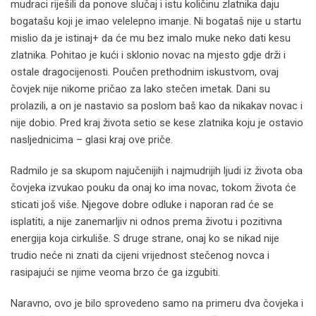
mudraci riješili da ponove slučaj i istu količinu zlatnika daju
bogatašu koji je imao velelepno imanje. Ni bogataš nije u startu
mislio da je istinaj+ da će mu bez imalo muke neko dati kesu
zlatnika. Pohitao je kući i sklonio novac na mjesto gdje drži i
ostale dragocijenosti. Poučen prethodnim iskustvom, ovaj
čovjek nije nikome pričao za lako stečen imetak. Dani su
prolazili, a on je nastavio sa poslom baš kao da nikakav novac i
nije dobio. Pred kraj života setio se kese zlatnika koju je ostavio
nasljednicima – glasi kraj ove priče.
Radmilo je sa skupom najučenijih i najmudrijih ljudi iz života oba
čovjeka izvukao pouku da onaj ko ima novac, tokom života će
sticati još više. Njegove dobre odluke i naporan rad će se
isplatiti, a nije zanemarljiv ni odnos prema životu i pozitivna
energija koja cirkuliše. S druge strane, onaj ko se nikad nije
trudio neće ni znati da cijeni vrijednost stečenog novca i
rasipajući se njime veoma brzo će ga izgubiti.
Naravno, ovo je bilo sprovedeno samo na primeru dva čovjeka i