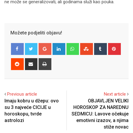
ne može se generalizovati, ali godinama služi kao pouka.
Možete podjeliti objavu!
Google+
LinkedIn
Whatsapp
StumbleUpon
Tumblr
Pinter
Reddit
Share
Print
via
Email
Previous article
Next article
Imaju kobru u džepu: ovo
OBJAVLJEN VELIKI
su 3 najveće CICIJE u
HOROSKOP ZA NAREDNU
horoskopu, tvrde
SEDMICU: Lavove očekuje
astrolozi
emotivni izazov, a njima
stiže novac