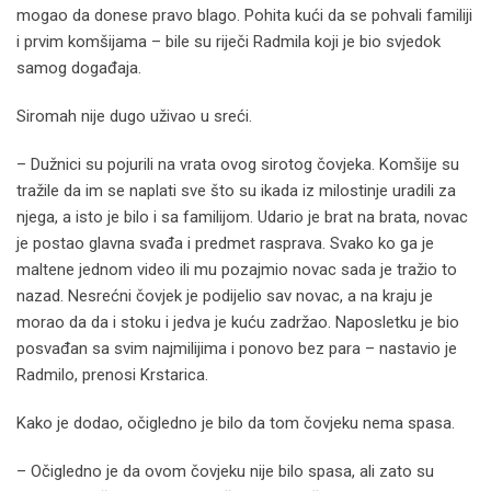
mogao da donese pravo blago. Pohita kući da se pohvali familiji
i prvim komšijama – bile su riječi Radmila koji je bio svjedok
samog događaja.
Siromah nije dugo uživao u sreći.
– Dužnici su pojurili na vrata ovog sirotog čovjeka. Komšije su
tražile da im se naplati sve što su ikada iz milostinje uradili za
njega, a isto je bilo i sa familijom. Udario je brat na brata, novac
je postao glavna svađa i predmet rasprava. Svako ko ga je
maltene jednom video ili mu pozajmio novac sada je tražio to
nazad. Nesrećni čovjek je podijelio sav novac, a na kraju je
morao da da i stoku i jedva je kuću zadržao. Naposletku je bio
posvađan sa svim najmilijima i ponovo bez para – nastavio je
Radmilo, prenosi Krstarica.
Kako je dodao, očigledno je bilo da tom čovjeku nema spasa.
– Očigledno je da ovom čovjeku nije bilo spasa, ali zato su