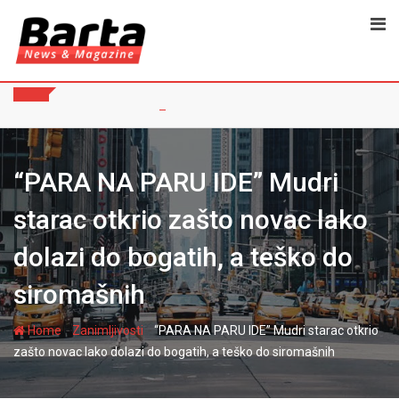
Skip
to
content
“PARA NA PARU IDE” Mudri
starac otkrio zašto novac lako
dolazi do bogatih, a teško do
siromašnih
-
-
Home
Zanimljivosti
“PARA NA PARU IDE” Mudri starac otkrio
zašto novac lako dolazi do bogatih, a teško do siromašnih