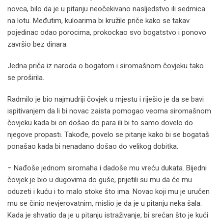
novca, bilo da je u pitanju neočekivano nasljedstvo ili sedmica
na lotu. Međutim, kuloarima bi kružile priče kako se takav
pojedinac odao porocima, prokockao svo bogatstvo i ponovo
završio bez dinara.
Jedna priča iz naroda o bogatom i siromašnom čovjeku tako
se proširila.
Radmilo je bio najmudriji čovjek u mjestu i riješio je da se bavi
ispitivanjem da li bi novac zaista pomogao veoma siromašnom
čovjeku kada bi on došao do para ili bi to samo dovelo do
njegove propasti. Takođe, povelo se pitanje kako bi se bogataš
ponašao kada bi nenadano došao do velikog dobitka.
– Nađoše jednom siromaha i dadoše mu vreću dukata. Bijedni
čovjek je bio u dugovima do guše, prijetili su mu da će mu
oduzeti i kuću i to malo stoke što ima. Novac koji mu je uručen
mu se činio nevjerovatnim, mislio je da je u pitanju neka šala.
Kada je shvatio da je u pitanju istraživanje, bi srećan što je kući