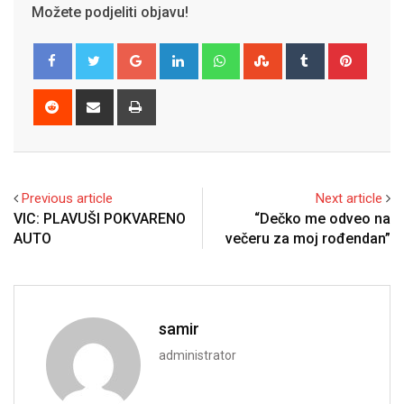
Možete podjeliti objavu!
Google+
LinkedIn
Whatsapp
StumbleUpon
Tumblr
Pinter
Reddit
Share
Print
via
Email
Previous article
Next article
VIC: PLAVUŠI POKVARENO
“Dečko me odveo na
AUTO
večeru za moj rođendan”
samir
administrator