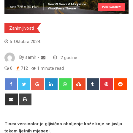
Zanimljivosti
5. Oktobra 2024.
By
samir
-
2 godine
0
712
1 minute read
Google+
LinkedIn
Whatsapp
StumbleUpon
Tumblr
Pinterest
Red
Share
Print
via
Email
Tinea versicolor je gljivično oboljenje kože koje se javlja
tokom ljetnih mjeseci.