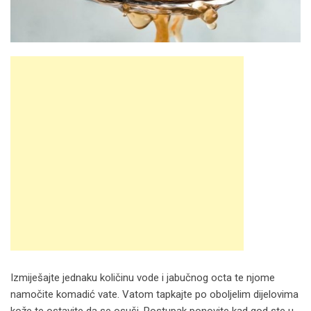
Izmiješajte jednaku količinu vode i jabučnog octa te njome
namočite komadić vate. Vatom tapkajte po oboljelim dijelovima
kože te ostavite da se osuši. Postupak ponovite kad god ste u