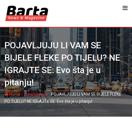
Skip
to
content
POJAVLJUJU LI VAM SE
BIJELE FLEKE PO TIJELU? NE
IGRAJTE SE: Evo šta je u
pitanju!
-
-
Home
Zanimljivosti
POJAVLJUJU LI VAM SE BIJELE FLEKE
PO TIJELU? NE IGRAJTE SE: Evo šta je u pitanju!