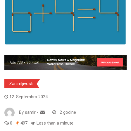
Zanimljivosti
12. Septembra 2024.
By
samir
-
2 godine
0
497
Less than a minute