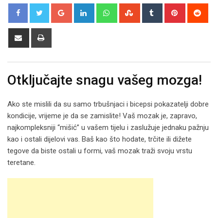
Google+
LinkedIn
Whatsapp
StumbleUpon
Tumblr
Pinterest
Red
Share
Print
via
Email
Otključajte snagu vašeg mozga!
Ako ste mislili da su samo trbušnjaci i bicepsi pokazatelji dobre
kondicije, vrijeme je da se zamislite! Vaš mozak je, zapravo,
najkompleksniji “mišić” u vašem tijelu i zaslužuje jednaku pažnju
kao i ostali dijelovi vas. Baš kao što hodate, trčite ili dižete
tegove da biste ostali u formi, vaš mozak traži svoju vrstu
teretane.