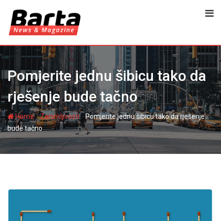
Skip
to
content
Pomjerite jednu šibicu tako da
rješenje bude tačno
-
-
Home
Zanimljivosti
Pomjerite jednu šibicu tako da rješenje
bude tačno