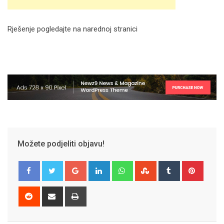
Rješenje pogledajte na narednoj stranici
Možete podjeliti objavu!
Google+
LinkedIn
Whatsapp
StumbleUpon
Tumblr
Pinter
Reddit
Share
Print
via
Email