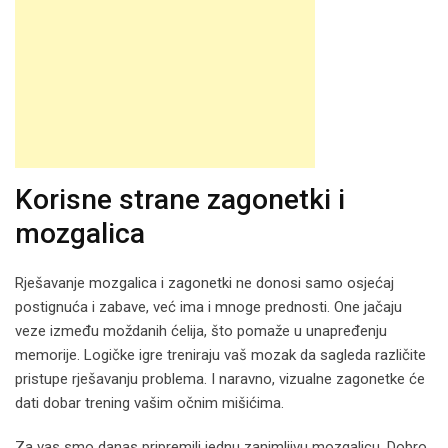
Korisne strane zagonetki i
mozgalica
Rješavanje mozgalica i zagonetki ne donosi samo osjećaj
postignuća i zabave, već ima i mnoge prednosti. One jačaju
veze između moždanih ćelija, što pomaže u unapređenju
memorije. Logičke igre treniraju vaš mozak da sagleda različite
pristupe rješavanju problema. I naravno, vizualne zagonetke će
dati dobar trening vašim očnim mišićima.
Za vas smo danas pripremili jednu zanimljivu mozgalicu. Dobro